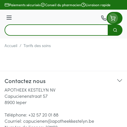
Aller au contenu
Paiements sécurisés
Conseil du pharmacien
Livraison rapide
Menu
Cherch
Rechercher
Accueil
/
Tarifs des soins
Contactez nous
APOTHEEK KESTELYN NV
Capucienenstraat 57
8900
Ieper
Téléphone:
+32 57 20 01 88
Courriel:
capucienen@
apotheekkestelyn.be