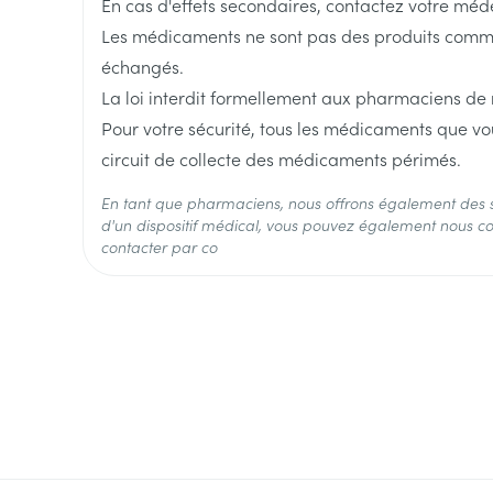
En cas d'effets secondaires, contactez votre méd
Les médicaments ne sont pas des produits comme l
Profondeur
99 mm
échangés.
La loi interdit formellement aux pharmaciens de
Ingrédients Actifs
alprazolam
Pour votre sécurité, tous les médicaments que vo
circuit de collecte des médicaments périmés.
Préservation
Température ambiante (15
En tant que pharmaciens, nous offrons également des 
d'un dispositif médical, vous pouvez également nous co
contacter par co