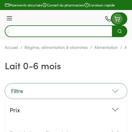
Aller au contenu
Paiements sécurisés
Conseil du pharmacien
Livraison rapide
Menu
Cherch
Rechercher
Accueil
/
Régime, alimentation & vitamines
/
Alimentation
/
Ali
Lait 0-6 mois
Filtre
Passer à la liste des produits
Prix
filter