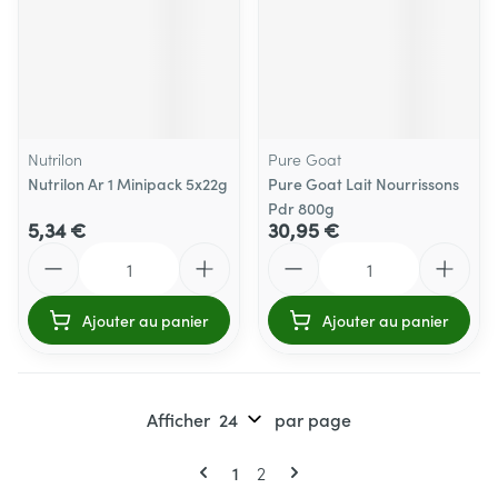
Nutrilon
Pure Goat
Nutrilon Ar 1 Minipack 5x22g
Pure Goat Lait Nourrissons
Pdr 800g
5,34 €
30,95 €
Quantité
Quantité
Ajouter au panier
Ajouter au panier
Afficher
par page
Pages
Vous lisez actuellement la page
Page
1
2