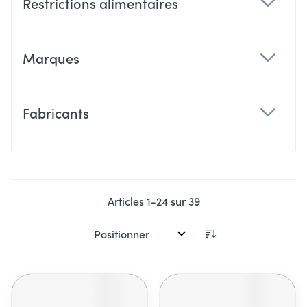
Restrictions alimentaires
filter
Marques
filter
Fabricants
filter
Articles
1
-
24
sur
39
Trier par: