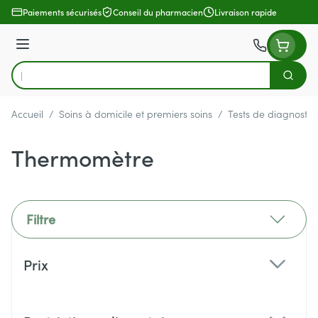
Aller au contenu
Paiements sécurisés
Conseil du pharmacien
Livraison rapide
Menu
Cherch
Rechercher
Accueil
/
Soins à domicile et premiers soins
/
Tests de diagnostic
Thermomètre
Filtre
Passer à la liste des produits
Prix
filter