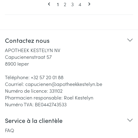
Pages
Vous lisez actuellement la page
Page
Page
Page
1
2
3
4
Contactez nous
APOTHEEK KESTELYN NV
Capucienenstraat 57
8900
Ieper
Téléphone:
+32 57 20 01 88
Courriel:
capucienen@
apotheekkestelyn.be
Numéro de licence:
331102
Pharmacien responsable:
Roel Kestelyn
Numéro TVA:
BE0442743533
Service à la clientèle
FAQ