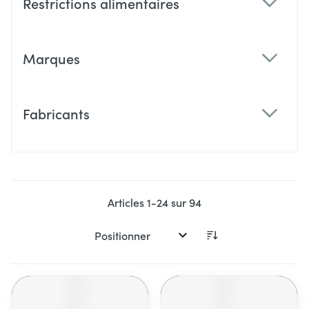
Restrictions alimentaires
filter
Marques
filter
Fabricants
filter
Articles
1
-
24
sur
94
Trier par: