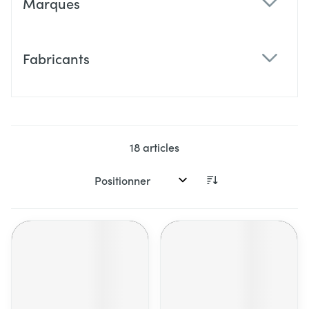
Marques
filter
Fabricants
filter
18
articles
Trier par: