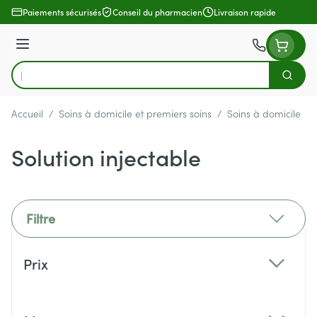
Aller au contenu
Paiements sécurisés
Conseil du pharmacien
Livraison rapide
Menu
Cherch
Rechercher
Accueil
/
Soins à domicile et premiers soins
/
Soins à domicile
/
Solution injectable
Filtre
Passer à la liste des produits
Prix
filter