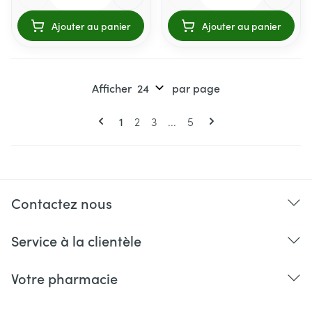
Ajouter au panier
Ajouter au panier
Afficher
par page
Pages
Vous lisez actuellement la page
Page
Page
Page
1
2
3
...
5
Contactez nous
Service à la clientèle
Votre pharmacie