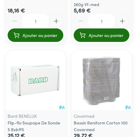
260g Vf-med
18,16 €
5,69 €
Quantité
Quantité
Ajouter au panier
Ajouter au panier
Bard BENELUX
Covarmed
Flip-flo Soupape De Sonde
Bassin Reniform Carton 100
5 Bxbff5
Covarmed
25,12 €
29,72 €