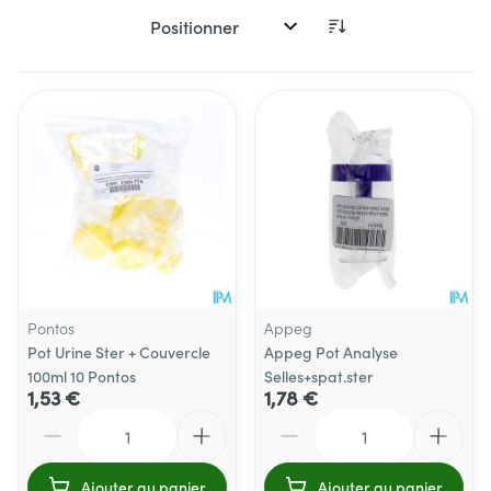
Trier par:
Pontos
Appeg
Pot Urine Ster + Couvercle
Appeg Pot Analyse
100ml 10 Pontos
Selles+spat.ster
1,53 €
1,78 €
Quantité
Quantité
Ajouter au panier
Ajouter au panier