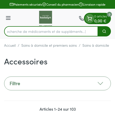
Diapositive 1 de 1
Aller au contenu
Paiements sécurisés
Conseil du pharmacien
Livraison rapide
0
0 articles
Menu
0,00 €
Recherche de médicaments e
Cherch
Rechercher
Accueil
/
Soins à domicile et premiers soins
/
Soins à domicile
/
Accessoires
Filtre
Articles
1
-
24
sur
103