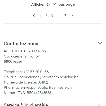
Afficher
par page
Pages
Vous lisez actuellement la page
Page
Page
Page
1
2
3
...
17
Contactez nous
APOTHEEK KESTELYN NV
Capucienenstraat 57
8900
Ieper
Téléphone:
+32 57 20 01 88
Courriel:
capucienen@
apotheekkestelyn.be
Numéro de licence:
331102
Pharmacien responsable:
Roel Kestelyn
Numéro TVA:
BE0442743533
Service à la clientèle