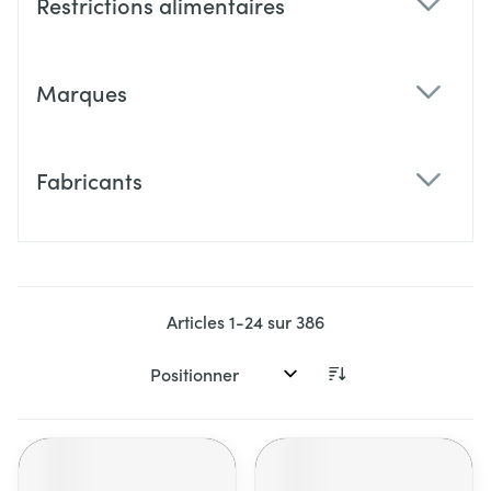
Restrictions alimentaires
filter
Marques
filter
Fabricants
filter
Articles
1
-
24
sur
386
Trier par: