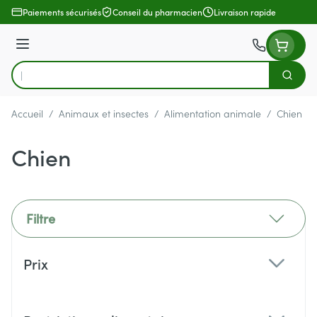
Aller au contenu
Paiements sécurisés
Conseil du pharmacien
Livraison rapide
Menu
Cherch
Rechercher
Accueil
/
Animaux et insectes
/
Alimentation animale
/
Chien
Chien
Filtre
Passer à la liste des produits
Prix
filter