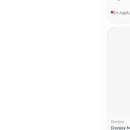
En rupt
DonJoy
Donjoy 