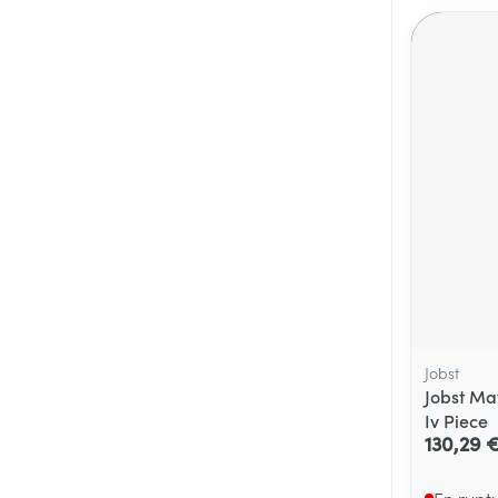
Médicaments vé
Piluliers et acc
Soins du visag
Taches de pigm
Peau sensible -
Peau terne
Peau mixte
Afficher plus
Jobst
Jobst Ma
Iv Piece
Ronflement
130,29 
En rupt