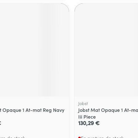
Massage
térinaires
Cheveux
Afficher plus
Afficher plu
essoires
Masques chirurgique
e
Compléments
Répulsifs an
nutritionnels
entation
 peau irritée
Jobst
t Opaque 1 At-mat Reg Navy
Jobst Mat Opaque 1 At-ma
Iii Piece
Autobronzants
Rasage
€
130,29 €
ure de stock
En rupture de stock