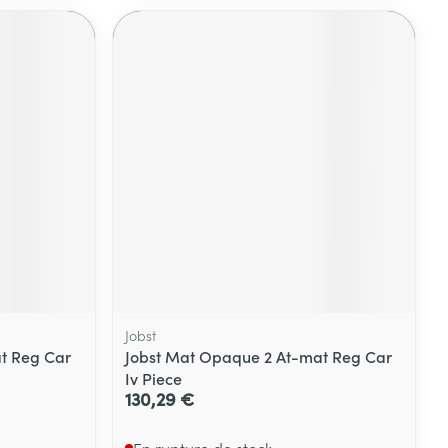
Yeux
s
Afficher plus
ti-insectes
Senteur
Jobst
t Reg Car
Jobst Mat Opaque 2 At-mat Reg Car
Iv Piece
CBD
130,29 €
En rupture de stock