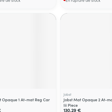
Jobst
t Opaque 1 At-mat Reg Car
Jobst Mat Opaque 2 At-ma
Iii Piece
€
130,29 €