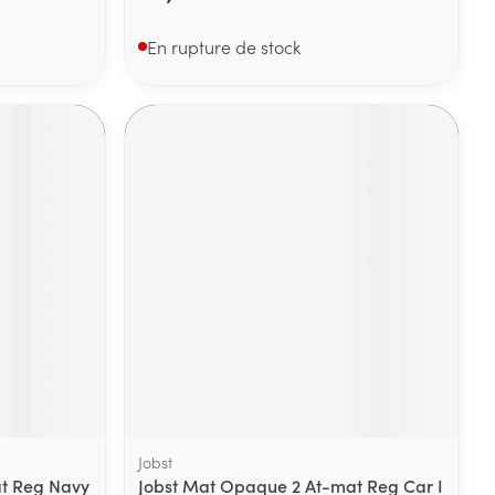
En rupture de stock
Jobst
t Reg Navy
Jobst Mat Opaque 2 At-mat Reg Car I