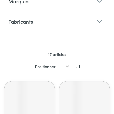
Marques
filter
Fabricants
filter
17
articles
Trier par: