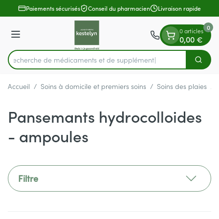
Diapositive 1 de 1
Aller au contenu
Paiements sécurisés
Conseil du pharmacien
Livraison rapide
0
0 articles
Menu
0,00 €
Recherche de médicame
Cherch
Rechercher
Accueil
/
Soins à domicile et premiers soins
/
Soins des plaies
/
Pansemants hydrocolloides
- ampoules
Filtre