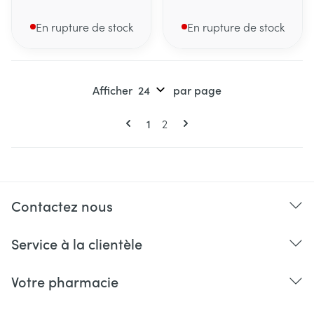
En rupture de stock
En rupture de stock
Afficher
par page
Pages
Vous lisez actuellement la page
Page
1
2
Contactez nous
Service à la clientèle
Votre pharmacie