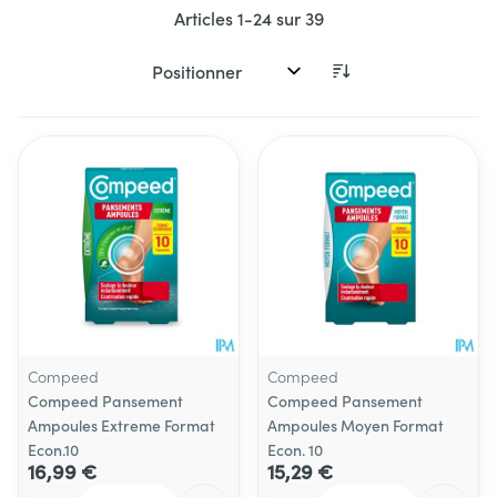
Articles
1
-
24
sur
39
Trier par:
Compeed
Compeed
Compeed Pansement
Compeed Pansement
Ampoules Extreme Format
Ampoules Moyen Format
Econ.10
Econ. 10
16,99 €
15,29 €
Quantité
Quantité