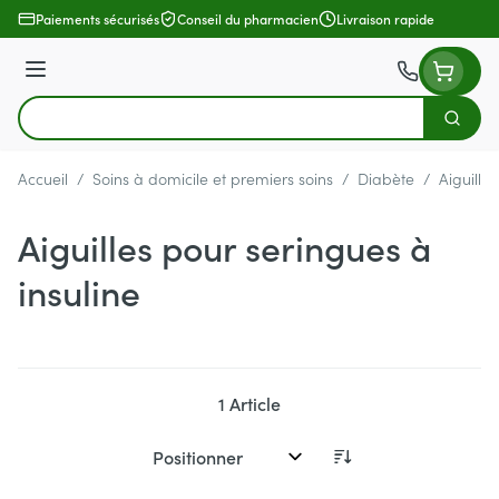
Aller au contenu
Paiements sécurisés
Conseil du pharmacien
Livraison rapide
Menu
Cherch
Rechercher
Accueil
/
Soins à domicile et premiers soins
/
Diabète
/
Aiguille
Aiguilles pour seringues à
insuline
1
Article
Trier par: