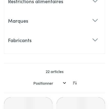
Restrictions alimentaires
filter
Marques
filter
Fabricants
filter
22
articles
Trier par: