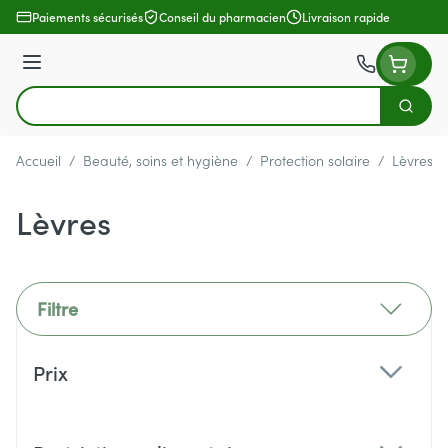
Aller au contenu
Paiements sécurisés
Conseil du pharmacien
Livraison rapide
Menu
Cherch
Rechercher
Accueil
/
Beauté, soins et hygiène
/
Protection solaire
/
Lèvres
Lèvres
Filtre
Passer à la liste des produits
Prix
filter