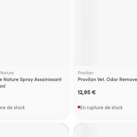
Massage
térinaires
Cheveux
Afficher plus
Afficher plu
essoires
Masques chirurgique
e
Compléments
Répulsifs an
nutritionnels
entation
 peau irritée
 Nature
Provilan
e Nature Spray Assainissant
Provilan Vet. Odor Remov
0ml
12,95 €
ure de stock
En rupture de stock
Autobronzants
Rasage