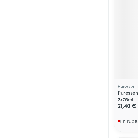
Puressenti
Puressen
2x75ml
21,40 €
En rupt