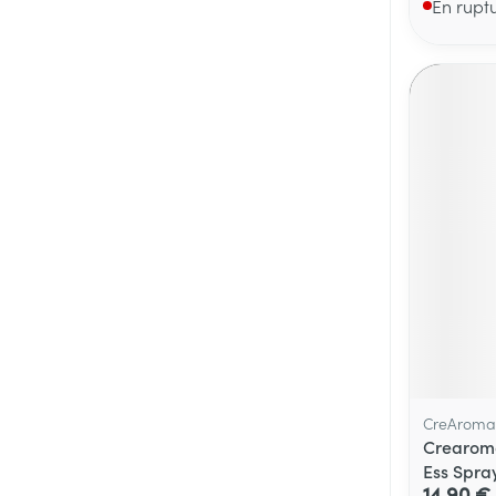
En rupt
CreAroma
Crearoma
Ess Spra
14,90 €