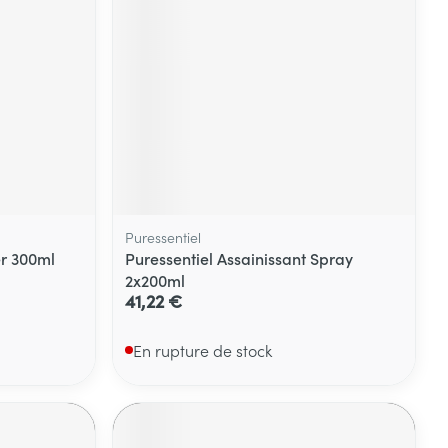
Yeux
s
Afficher plus
ti-insectes
Senteur
Puressentiel
er 300ml
Puressentiel Assainissant Spray
2x200ml
41,22 €
En rupture de stock
CBD