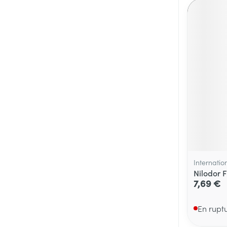
Internatio
Nilodor F
7,69 €
En rupt