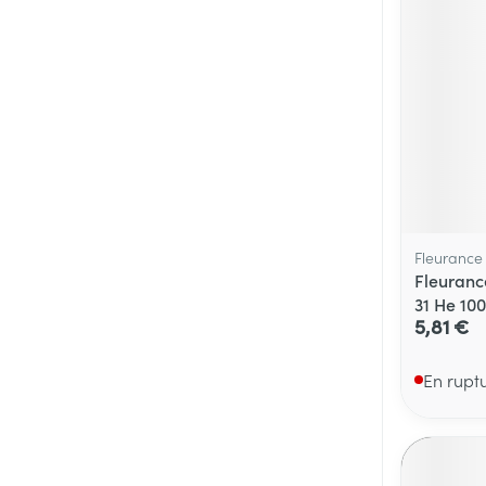
Médicaments vé
Piluliers et acc
Soins du visag
Taches de pigm
Peau sensible -
Peau terne
Fleurance
Fleuranc
Peau mixte
31 He 10
5,81 €
Afficher plus
En rupt
Ronflement