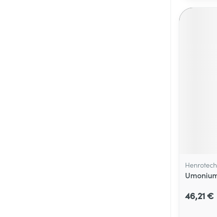
Henrotech
Umonium 
46,21 €