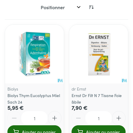
Trier par:
Biolys
dr Ernst
Biolys Thym Eucalyptus Miel
Ernst Dr Filt N 7 Tisane Foie
Sach 24
&bile
5,95 €
7,90 €
Quantité
Quantité
Ajouter au panier
Ajouter au panier