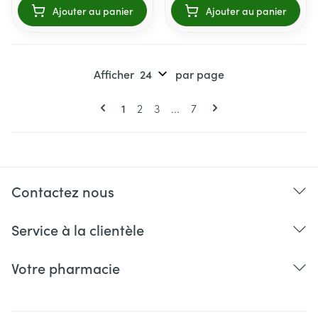
Ajouter au panier
Ajouter au panier
Afficher
par page
Pages
Vous lisez actuellement la page
Page
Page
Page
1
2
3
...
7
Contactez nous
Service à la clientèle
Votre pharmacie