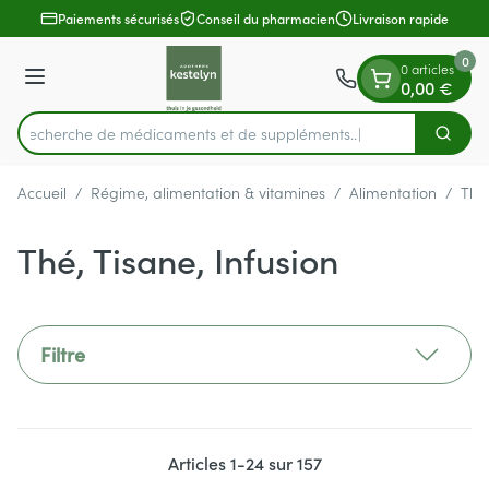
Diapositive 1 de 1
Aller au contenu
Paiements sécurisés
Conseil du pharmacien
Livraison rapide
0
0 articles
Menu
0,00 €
Recherche de médicament
Cherch
Rechercher
Accueil
/
Régime, alimentation & vitamines
/
Alimentation
/
Thé,
Thé, Tisane, Infusion
Filtre
Articles
1
-
24
sur
157