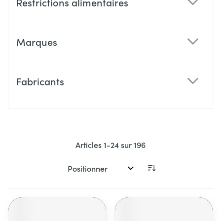
Restrictions alimentaires
filter
Marques
filter
Fabricants
filter
Articles
1
-
24
sur
196
Trier par: