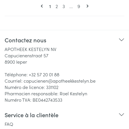
Pages
Vous lisez actuellement la page
Page
Page
Page
1
2
3
...
9
Contactez nous
APOTHEEK KESTELYN NV
Capucienenstraat 57
8900
Ieper
Téléphone:
+32 57 20 01 88
Courriel:
capucienen@
apotheekkestelyn.be
Numéro de licence:
331102
Pharmacien responsable:
Roel Kestelyn
Numéro TVA:
BE0442743533
Service à la clientèle
FAQ