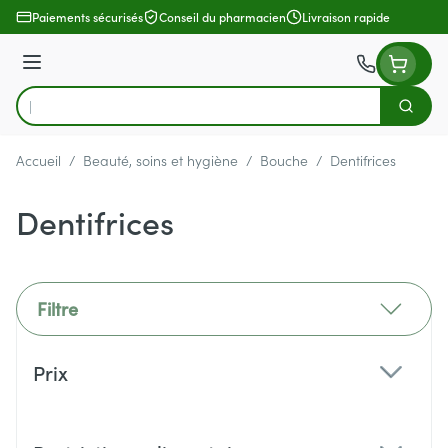
Aller au contenu
Paiements sécurisés
Conseil du pharmacien
Livraison rapide
Menu
Cherch
Rechercher
Accueil
/
Beauté, soins et hygiène
/
Bouche
/
Dentifrices
Dentifrices
Filtre
Passer à la liste des produits
Prix
filter