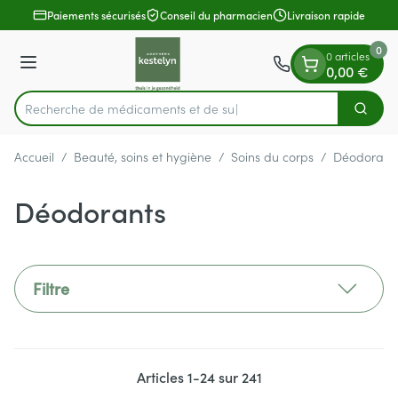
Diapositive 1 de 1
Aller au contenu
Paiements sécurisés
Conseil du pharmacien
Livraison rapide
0
0 articles
Menu
0,00 €
Recherche de médi
Cherch
Rechercher
Accueil
/
Beauté, soins et hygiène
/
Soins du corps
/
Déodorant
Déodorants
Filtre
Articles
1
-
24
sur
241