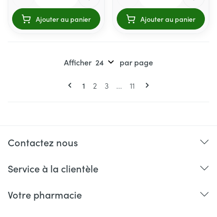
Ajouter au panier
Ajouter au panier
Afficher
par page
Pages
Vous lisez actuellement la page
Page
Page
Page
1
2
3
...
11
Contactez nous
Service à la clientèle
Votre pharmacie