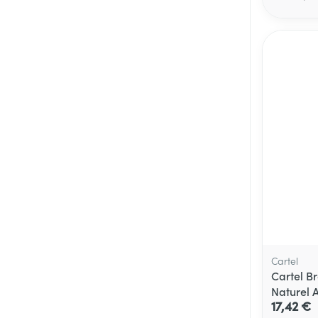
Médicaments vé
Piluliers et acc
Soins du visag
Taches de pigm
Peau sensible -
Peau terne
Peau mixte
Afficher plus
Cartel
Cartel B
Naturel A
17,42 €
Ronflement