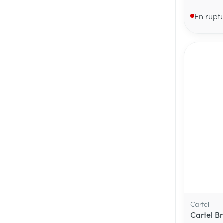
En rupt
Cartel
Cartel B