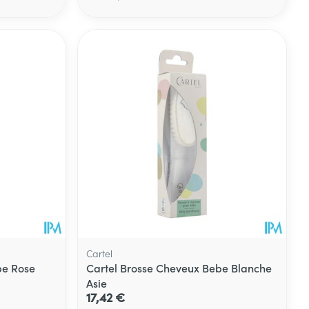
Eau micellaire
s
Yeux
s
Afficher plus
ti-insectes
Senteur
Cartel
be Rose
Cartel Brosse Cheveux Bebe Blanche
Asie
17,42 €
CBD