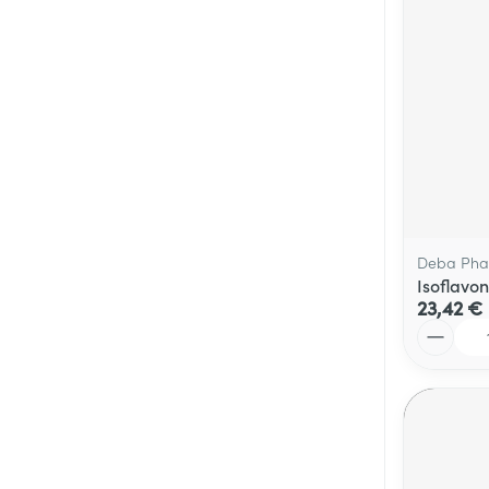
Deba Ph
Isoflavo
23,42 €
Quantité