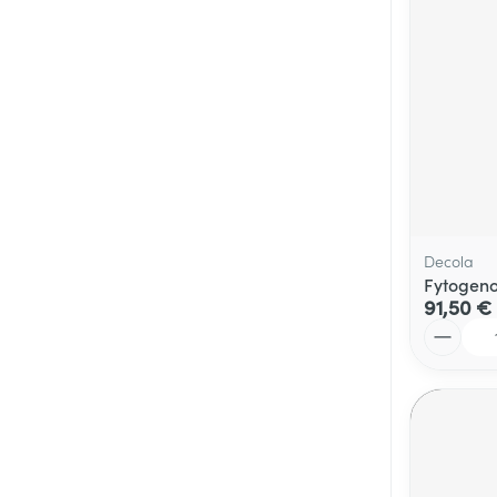
Médicaments vé
Piluliers et acc
Soins du visag
Taches de pigm
Peau sensible -
Peau terne
Decola
Fytogeno
Peau mixte
91,50 €
Quantité
Afficher plus
Ronflement