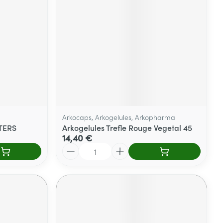
Yeux
s
Afficher plus
ti-insectes
Senteur
Arkocaps, Arkogelules, Arkopharma
STERS
Arkogelules Trefle Rouge Vegetal 45
14,40 €
Quantité
CBD