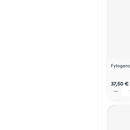
Fytogeno
37,50 €
Quantité