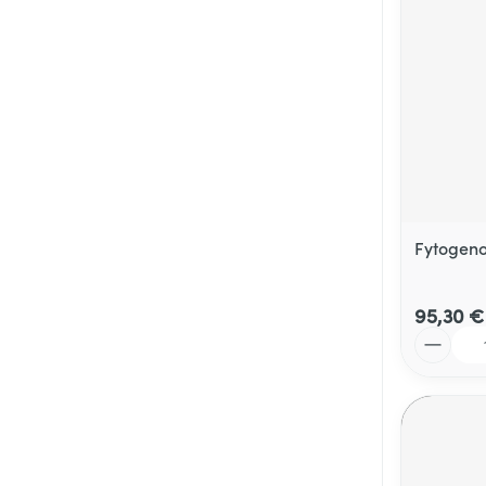
Fytogeno
95,30 €
Quantité