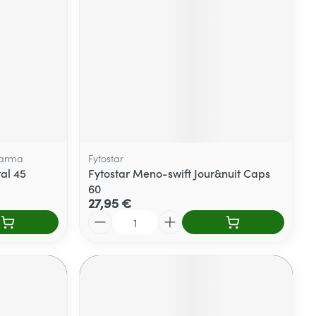
harma
Fytostar
al 45
Fytostar Meno-swift Jour&nuit Caps
60
27,95 €
Quantité