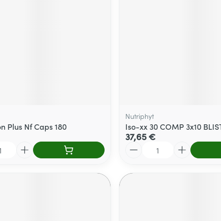
Massage
térinaires
Cheveux
Afficher plus
Afficher plu
essoires
Masques chirurgique
e
Compléments
Répulsifs an
nutritionnels
entation
 peau irritée
Nutriphyt
n Plus Nf Caps 180
Iso-xx 30 COMP 3x10 BLI
37,65 €
Quantité
Autobronzants
Rasage