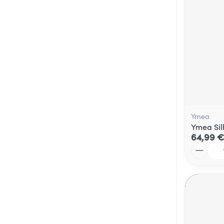
Ymea
Ymea Sil
64,99 €
Quantité