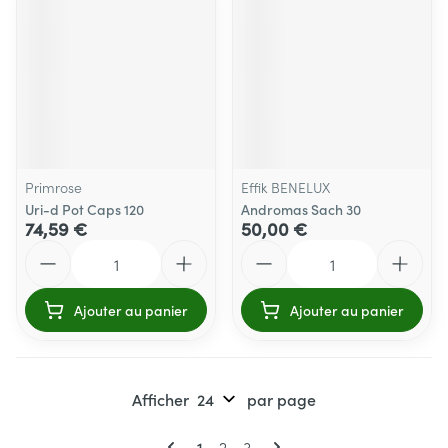
Primrose
Effik BENELUX
Uri-d Pot Caps 120
Andromas Sach 30
74,59 €
50,00 €
Quantité
Quantité
Ajouter au panier
Ajouter au panier
Afficher
par page
Pages
Vous lisez actuellement la page
Page
Page
1
2
3