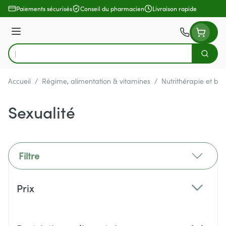
Aller au contenu
Paiements sécurisés
Conseil du pharmacien
Livraison rapide
Menu
Cherch
Rechercher
Accueil
/
Régime, alimentation & vitamines
/
Nutrithérapie et bie
Sexualité
Filtre
Passer à la liste des produits
Prix
filter