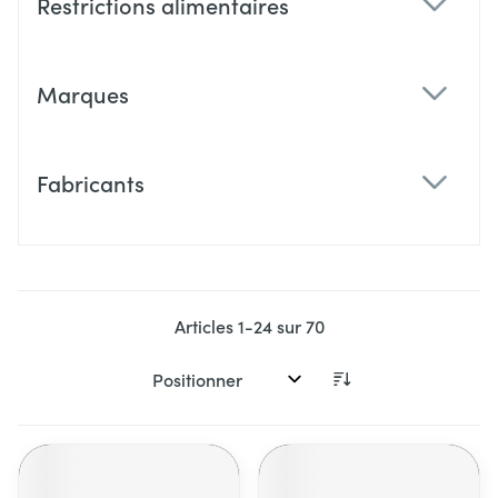
Restrictions alimentaires
filter
Marques
filter
Fabricants
filter
Articles
1
-
24
sur
70
Trier par: