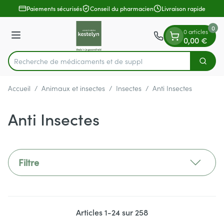
Diapositive 1 de 1
Aller au contenu
Paiements sécurisés
Conseil du pharmacien
Livraison rapide
0
0 articles
Menu
0,00 €
Recherche de médic
Cherch
Rechercher
Accueil
/
Animaux et insectes
/
Insectes
/
Anti Insectes
Anti Insectes
Filtre
Articles
1
-
24
sur
258