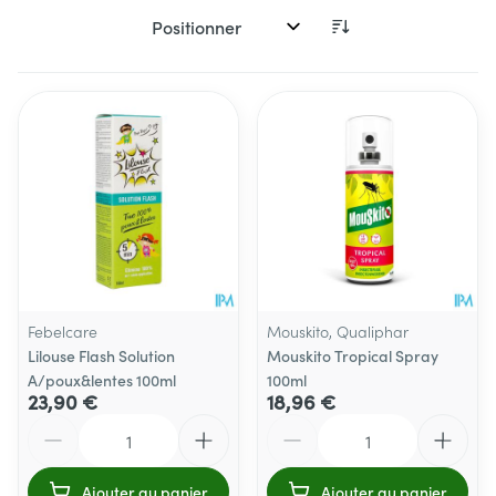
Trier par:
Febelcare
Mouskito, Qualiphar
Lilouse Flash Solution
Mouskito Tropical Spray
A/poux&lentes 100ml
100ml
23,90 €
18,96 €
Quantité
Quantité
Ajouter au panier
Ajouter au panier