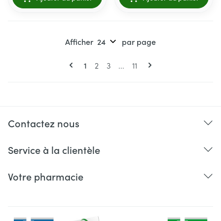
Afficher
par page
Pages
Vous lisez actuellement la page
Page
Page
Page
1
2
3
...
11
Contactez nous
Service à la clientèle
Votre pharmacie