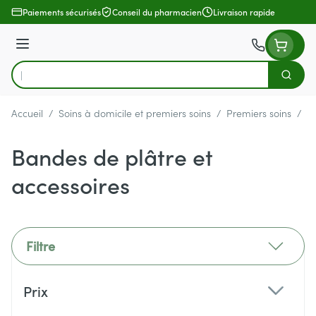
Aller au contenu
Paiements sécurisés
Conseil du pharmacien
Livraison rapide
Menu
Cherch
Rechercher
Accueil
/
Soins à domicile et premiers soins
/
Premiers soins
/
B
Bandes de plâtre et
accessoires
Filtre
Passer à la liste des produits
Prix
filter