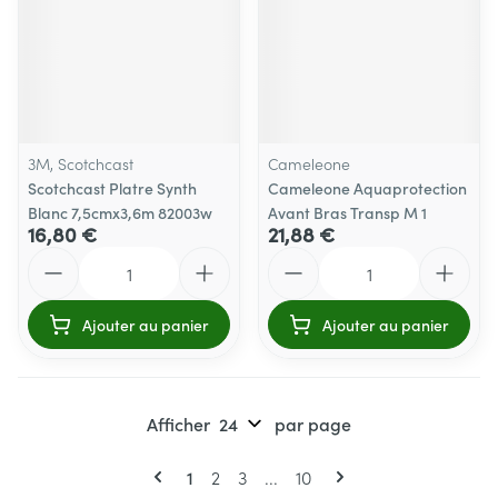
3M, Scotchcast
Cameleone
Scotchcast Platre Synth
Cameleone Aquaprotection
Blanc 7,5cmx3,6m 82003w
Avant Bras Transp M 1
16,80 €
21,88 €
Quantité
Quantité
Ajouter au panier
Ajouter au panier
Afficher
par page
Pages
Vous lisez actuellement la page
Page
Page
Page
1
2
3
...
10