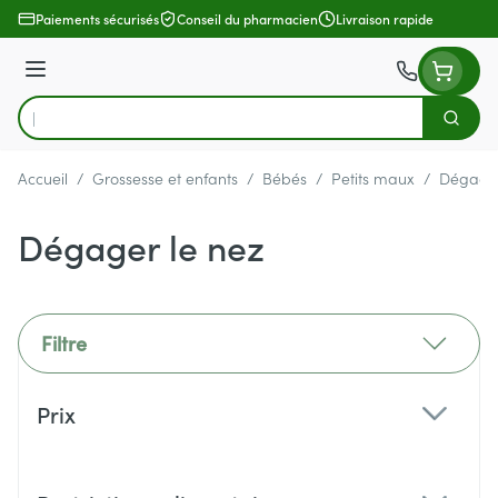
Aller au contenu
Paiements sécurisés
Conseil du pharmacien
Livraison rapide
Menu
Cherch
Rechercher
Accueil
/
Grossesse et enfants
/
Bébés
/
Petits maux
/
Dégager
Dégager le nez
Filtre
Passer à la liste des produits
Prix
filter