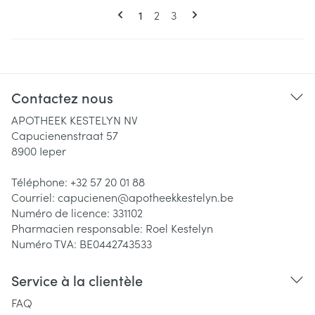
Pages
Vous lisez actuellement la page
Page
Page
1
2
3
Contactez nous
APOTHEEK KESTELYN NV
Capucienenstraat 57
8900
Ieper
Téléphone:
+32 57 20 01 88
Courriel:
capucienen@
apotheekkestelyn.be
Numéro de licence:
331102
Pharmacien responsable:
Roel Kestelyn
Numéro TVA:
BE0442743533
Service à la clientèle
FAQ