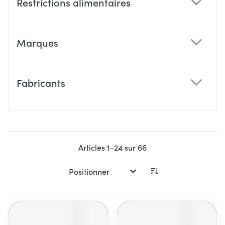
Restrictions alimentaires
filter
Marques
filter
Fabricants
filter
Articles
1
-
24
sur
66
Trier par: