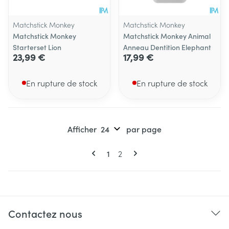
Matchstick Monkey
Matchstick Monkey
Matchstick Monkey
Matchstick Monkey Animal
Starterset Lion
Anneau Dentition Elephant
23,99 €
17,99 €
En rupture de stock
En rupture de stock
Afficher
par page
Pages
Vous lisez actuellement la page
Page
1
2
Contactez nous