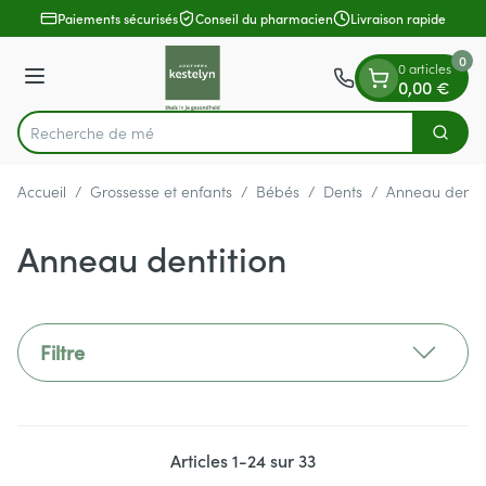
Diapositive 1 de 1
Aller au contenu
Paiements sécurisés
Conseil du pharmacien
Livraison rapide
0
0 articles
Menu
0,00 €
Rech
Cherch
Rechercher
Accueil
/
Grossesse et enfants
/
Bébés
/
Dents
/
Anneau dentit
Anneau dentition
Filtre
Articles
1
-
24
sur
33