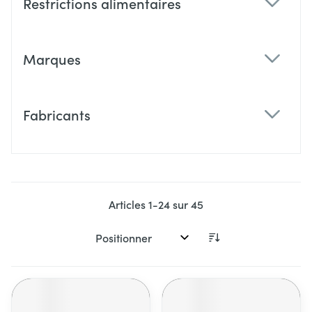
Restrictions alimentaires
filter
Marques
filter
Fabricants
filter
Articles
1
-
24
sur
45
Trier par: