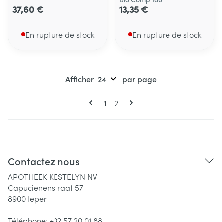
37,60 €
13,35 €
En rupture de stock
En rupture de stock
Afficher
par page
Pages
Vous lisez actuellement la page
Page
1
2
Contactez nous
APOTHEEK KESTELYN NV
Capucienenstraat 57
8900
Ieper
Téléphone:
+32 57 20 01 88