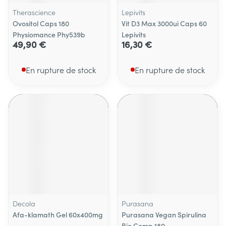
Therascience
Lepivits
Ovositol Caps 180
Vit D3 Max 3000ui Caps 60
Physiomance Phy539b
Lepivits
49,90 €
16,30 €
En rupture de stock
En rupture de stock
Decola
Purasana
Afa-klamath Gel 60x400mg
Purasana Vegan Spirulina
Bio Comp 180