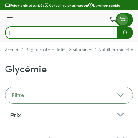
Aller au contenu
Paiements sécurisés
Conseil du pharmacien
Livraison rapide
Menu
Cherch
Rechercher
Accueil
/
Régime, alimentation & vitamines
/
Nutrithérapie et bie
Glycémie
Filtre
Passer à la liste des produits
Prix
filter