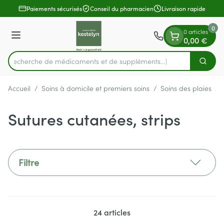
Diapositive 1 de 1
Aller au contenu
Paiements sécurisés
Conseil du pharmacien
Livraison rapide
0
0 articles
Menu
0,00 €
Recherche de médicaments et
Cherch
Rechercher
Accueil
/
Soins à domicile et premiers soins
/
Soins des plaies
/
Sutures cutanées, strips
Filtre
24
articles