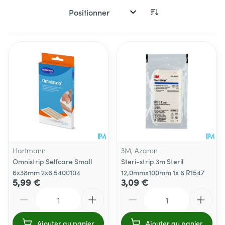
Trier par:
Hartmann
3M, Azaron
Omnistrip Selfcare Small
Steri-strip 3m Steril
6x38mm 2x6 5400104
12,0mmx100mm 1x 6 R1547
5,99 €
3,09 €
Quantité
Quantité
Ajouter au panier
Ajouter au panier