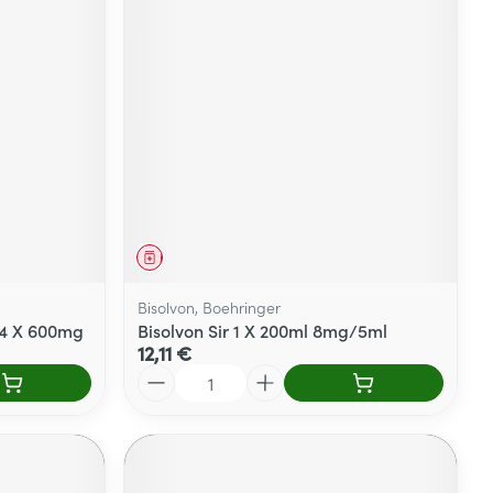
Yeux
s
Afficher plus
ti-insectes
Senteur
Médicament
Bisolvon, Boehringer
14 X 600mg
Bisolvon Sir 1 X 200ml 8mg/5ml
12,11 €
Quantité
CBD