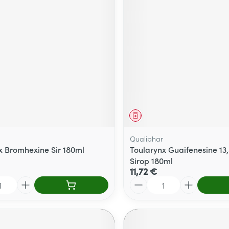
ment
Médicament
Qualiphar
x Bromhexine Sir 180ml
Toularynx Guaifenesine 1
Sirop 180ml
11,72 €
Quantité