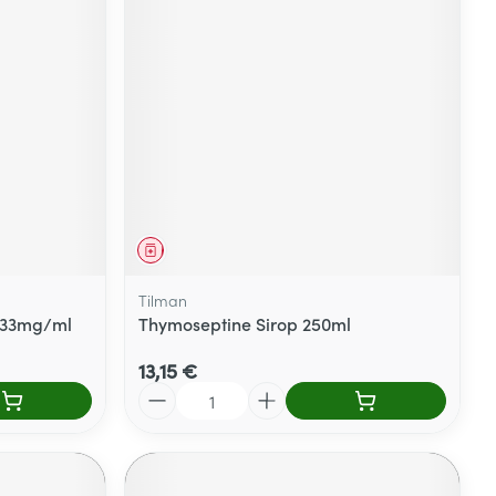
Médicament
Tilman
3,33mg/ml
Thymoseptine Sirop 250ml
13,15 €
Quantité