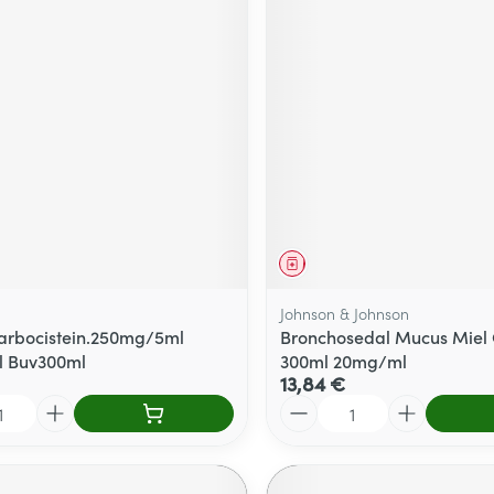
ment
Médicament
Johnson & Johnson
Carbocistein.250mg/5ml
Bronchosedal Mucus Miel 
ol Buv300ml
300ml 20mg/ml
13,84 €
Quantité