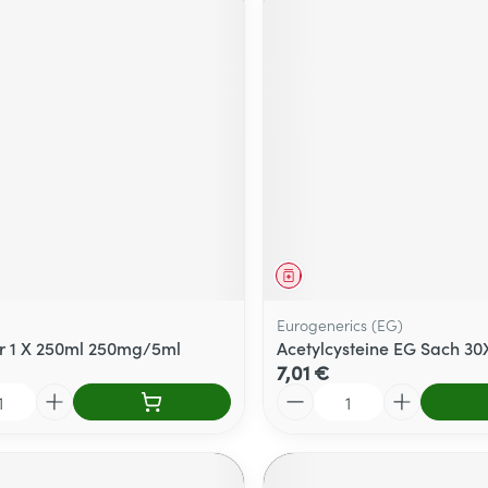
ment
Médicament
Eurogenerics (EG)
Sir 1 X 250ml 250mg/5ml
Acetylcysteine EG Sach 3
7,01 €
Quantité