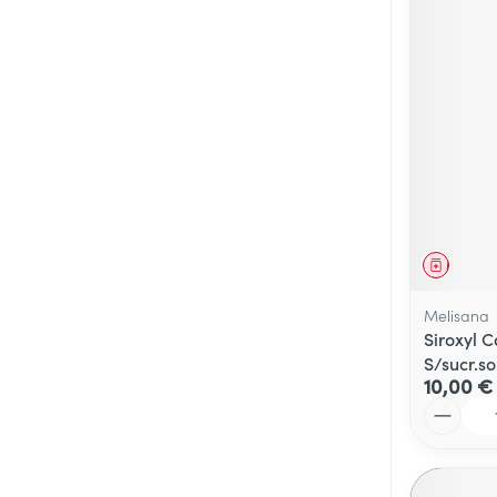
Médica
Melisana
Siroxyl 
S/sucr.s
10,00 €
Quantité