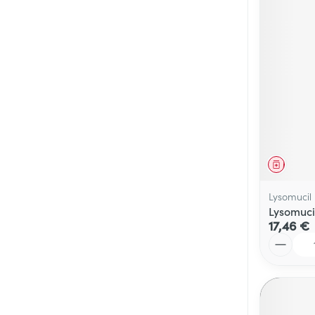
Médicaments vé
Piluliers et acc
Soins du visag
Taches de pigm
Peau sensible -
Peau terne
Médica
Peau mixte
Lysomucil
Lysomuci
Afficher plus
17,46 €
Quantité
Ronflement