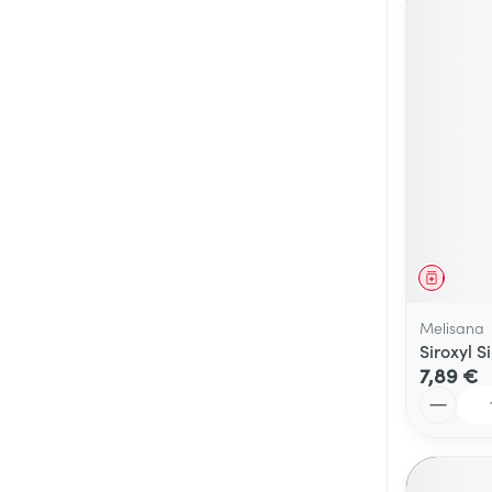
Médica
Melisana
Siroxyl 
7,89 €
Quantité