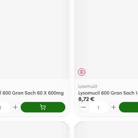
Massage
térinaires
Cheveux
Afficher plus
Afficher plu
essoires
Masques chirurgique
e
Compléments
Répulsifs an
nutritionnels
entation
 peau irritée
ment
Médicament
Lysomucil
l 600 Gran Sach 60 X 600mg
Lysomucil 600 Gran Sach 
8,72 €
Quantité
Autobronzants
Rasage