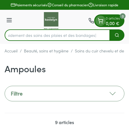
Diapositive 1 de 1
Aller au contenu
Paiements sécurisés
Conseil du pharmacien
Livraison rapide
0
0 articles
Menu
0,00 €
z rapidement des soins des plaies et des bandages
Cherch
Rechercher
Accueil
/
Beauté, soins et hygiène
/
Soins du cuir chevelu et des
Ampoules
Filtre
9
articles