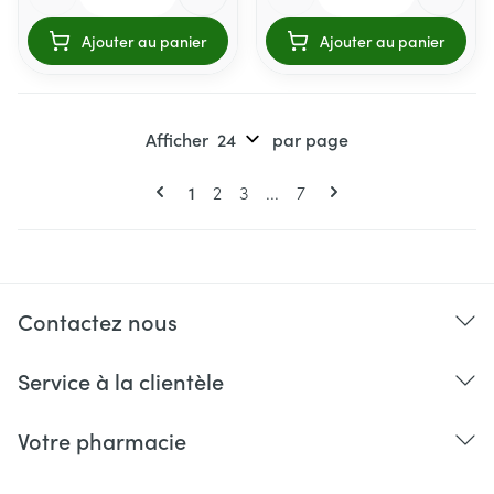
Ajouter au panier
Ajouter au panier
Afficher
par page
Pages
Vous lisez actuellement la page
Page
Page
Page
1
2
3
...
7
Contactez nous
Service à la clientèle
Votre pharmacie