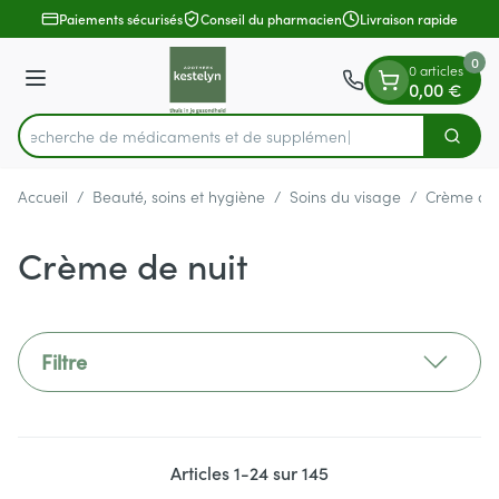
Diapositive 1 de 1
Aller au contenu
Paiements sécurisés
Conseil du pharmacien
Livraison rapide
0
0 articles
Menu
0,00 €
Recherche de médicame
Cherch
Rechercher
Accueil
/
Beauté, soins et hygiène
/
Soins du visage
/
Crème de 
Crème de nuit
Filtre
Articles
1
-
24
sur
145