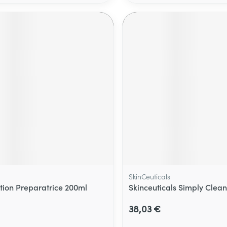
SkinCeuticals
otion Preparatrice 200ml
Skinceuticals Simply Clea
38,03 €