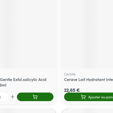
CeraVe
Gentle Exfol.salicylic Acid
Cerave Lait Hydratant Inte
36ml
22,65 €
Ajouter au pan