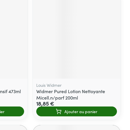
Louis Widmer
nsif 473ml
Widmer Pured Lotion Nettoyante
Micell.n/parf 200ml
18,85 €
ier
Ajouter au panier