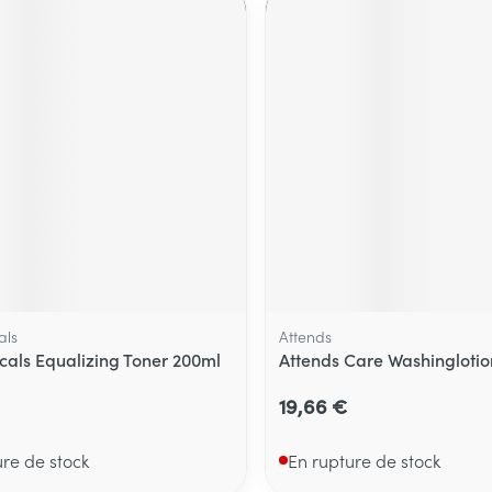
als
Attends
icals Equalizing Toner 200ml
Attends Care Washingloti
19,66 €
ure de stock
En rupture de stock