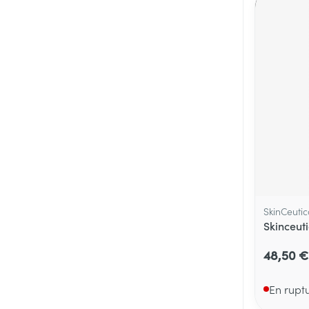
SkinCeutic
Skinceut
48,50 €
En rupt