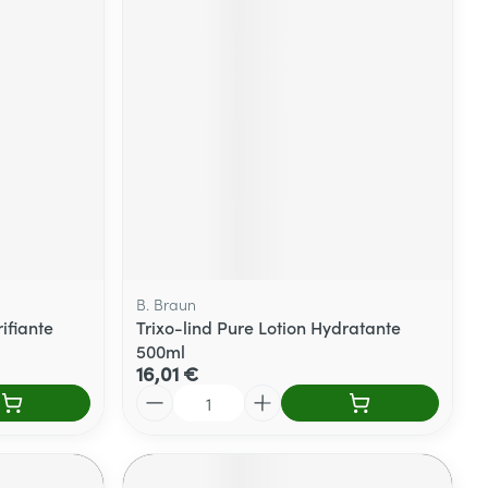
Yeux
s
Afficher plus
ti-insectes
Senteur
B. Braun
ifiante
Trixo-lind Pure Lotion Hydratante
500ml
16,01 €
Quantité
CBD