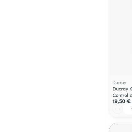
Médicaments vé
Piluliers et acc
Soins du visag
Taches de pigm
Peau sensible -
Peau terne
Peau mixte
Ducray
Ducray K
Afficher plus
Control 
19,50 €
Quantité
Ronflement