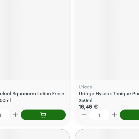
Massage
térinaires
Cheveux
Afficher plus
Afficher plu
essoires
Masques chirurgique
e
Compléments
Répulsifs an
nutritionnels
entation
 peau irritée
Uriage
elual Squanorm Lotion Fresh
Uriage Hyseac Tonique Pur
200ml
250ml
16,48 €
Quantité
Autobronzants
Rasage