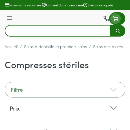
Aller au contenu
Paiements sécurisés
Conseil du pharmacien
Livraison rapide
Menu
Cherch
Rechercher
Accueil
/
Soins à domicile et premiers soins
/
Soins des plaies
/
Compresses stériles
Filtre
Passer à la liste des produits
Prix
filter