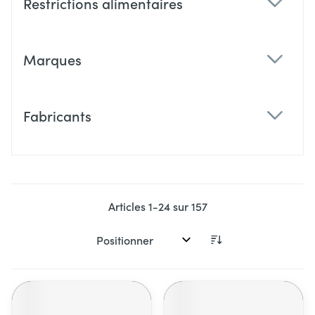
Restrictions alimentaires
filter
Marques
filter
Fabricants
filter
Articles
1
-
24
sur
157
Trier par: