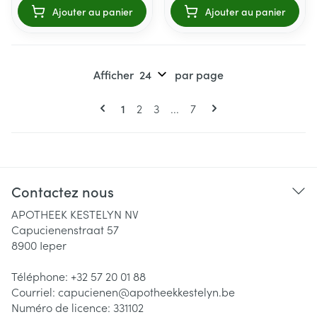
Ajouter au panier
Ajouter au panier
Afficher
par page
Pages
Vous lisez actuellement la page
Page
Page
Page
1
2
3
...
7
Contactez nous
APOTHEEK KESTELYN NV
Capucienenstraat 57
8900
Ieper
Téléphone:
+32 57 20 01 88
Courriel:
capucienen@
apotheekkestelyn.be
Numéro de licence:
331102