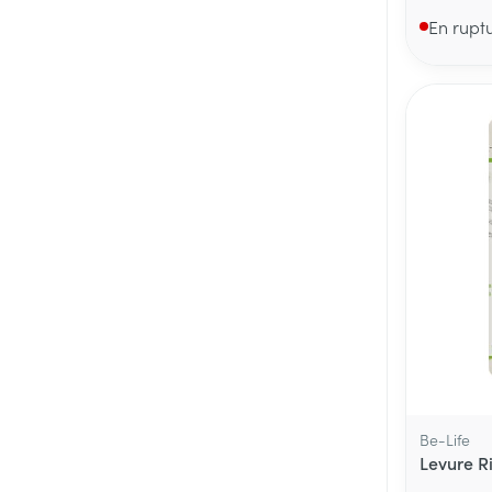
En rupt
Be-Life
Levure R