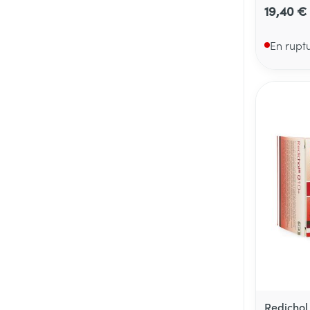
19,40 €
En rupt
Redichol 