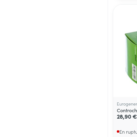
Médicaments vé
Piluliers et acc
Soins du visag
Taches de pigm
Peau sensible -
Peau terne
Peau mixte
Eurogener
Afficher plus
Controch
28,90 €
En rupt
Ronflement