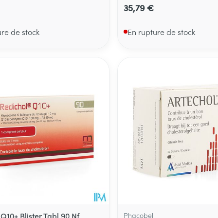
35,79 €
ure de stock
En rupture de stock
Q10+ Blister Tabl 90 Nf
Phacobel