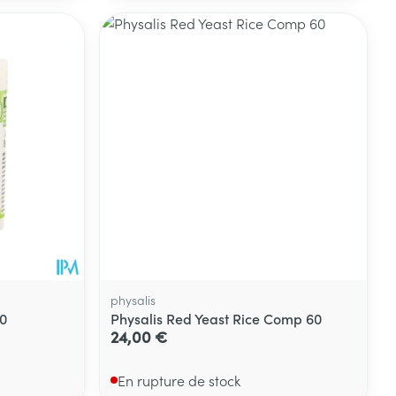
Eau micellaire
s
Yeux
s
Afficher plus
ti-insectes
Senteur
physalis
0
Physalis Red Yeast Rice Comp 60
24,00 €
En rupture de stock
CBD