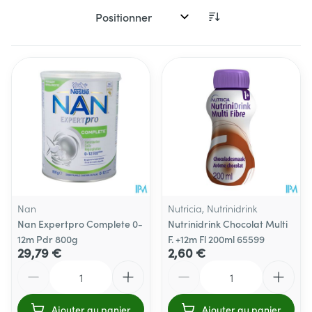
Trier par:
Nan
Nutricia, Nutrinidrink
Nan Expertpro Complete 0-
Nutrinidrink Chocolat Multi
12m Pdr 800g
F. +12m Fl 200ml 65599
29,79 €
2,60 €
Quantité
Quantité
Ajouter au panier
Ajouter au panier