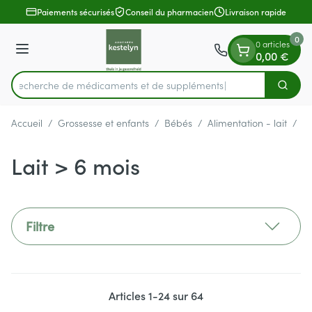
Diapositive 1 de 1
Aller au contenu
Paiements sécurisés
Conseil du pharmacien
Livraison rapide
0
0 articles
Menu
0,00 €
Recherche de médicame
Cherch
Rechercher
Accueil
/
Grossesse et enfants
/
Bébés
/
Alimentation - lait
/
La
Lait > 6 mois
Filtre
Articles
1
-
24
sur
64