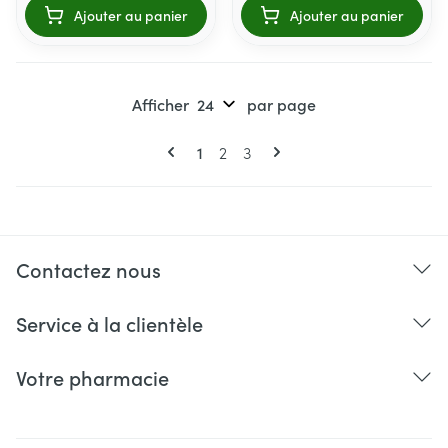
Ajouter au panier
Ajouter au panier
Afficher
par page
Pages
Vous lisez actuellement la page
Page
Page
1
2
3
Contactez nous
Service à la clientèle
Votre pharmacie