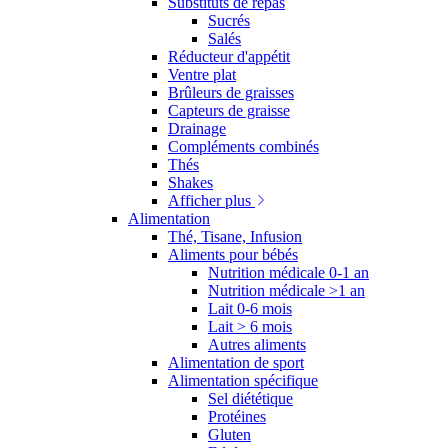
Substituts de repas
Sucrés
Salés
Réducteur d'appétit
Ventre plat
Brûleurs de graisses
Capteurs de graisse
Drainage
Compléments combinés
Thés
Shakes
Afficher plus
Alimentation
Thé, Tisane, Infusion
Aliments pour bébés
Nutrition médicale 0-1 an
Nutrition médicale >1 an
Lait 0-6 mois
Lait > 6 mois
Autres aliments
Alimentation de sport
Alimentation spécifique
Sel diététique
Protéines
Gluten