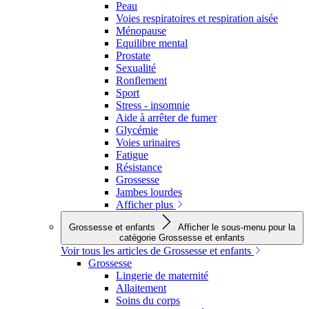
Peau
Voies respiratoires et respiration aisée
Ménopause
Equilibre mental
Prostate
Sexualité
Ronflement
Sport
Stress - insomnie
Aide à arrêter de fumer
Glycémie
Voies urinaires
Fatigue
Résistance
Grossesse
Jambes lourdes
Afficher plus
Grossesse et enfants
Afficher le sous-menu pour la
catégorie Grossesse et enfants
Voir tous les articles de Grossesse et enfants
Grossesse
Lingerie de maternité
Allaitement
Soins du corps