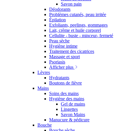
Savon pain
Déodorants
Problèmes cutanés, peau irritée
Épilation
Exfoliants, peelings, gommages
Lait, crème et huile corporel
Cellulite - buste - minceur- fermeté
Peau sèche
Hygiène intime
Traitement des cicatrices
Massage et sport
Psoriasis
Afficher plus
Lèvres
Hydratants
Boutons de fièvre
Mains
Soins des mains
Hygiène des mains
Gel de mains
Lingettes
Savon Mains
Manucure & pédicure
Bouche
Bouche sèche