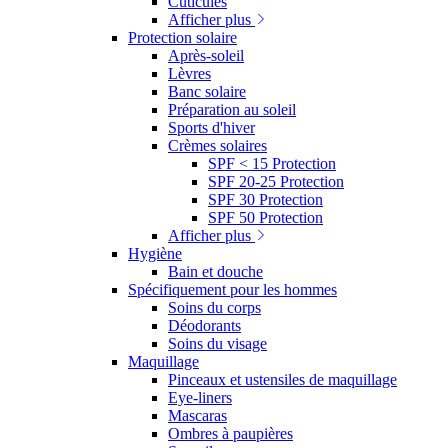
Cuticules
Afficher plus
Protection solaire
Après-soleil
Lèvres
Banc solaire
Préparation au soleil
Sports d'hiver
Crèmes solaires
SPF < 15 Protection
SPF 20-25 Protection
SPF 30 Protection
SPF 50 Protection
Afficher plus
Hygiène
Bain et douche
Spécifiquement pour les hommes
Soins du corps
Déodorants
Soins du visage
Maquillage
Pinceaux et ustensiles de maquillage
Eye-liners
Mascaras
Ombres à paupières