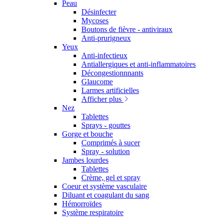
Peau
Désinfecter
Mycoses
Boutons de fièvre - antiviraux
Anti-prurigneux
Yeux
Anti-infectieux
Antiallergiques et anti-inflammatoires
Décongestionnnants
Glaucome
Larmes artificielles
Afficher plus
Nez
Tablettes
Sprays - gouttes
Gorge et bouche
Comprimés à sucer
Spray - solution
Jambes lourdes
Tablettes
Crème, gel et spray
Coeur et système vasculaire
Diluant et coagulant du sang
Hémorroïdes
Système respiratoire