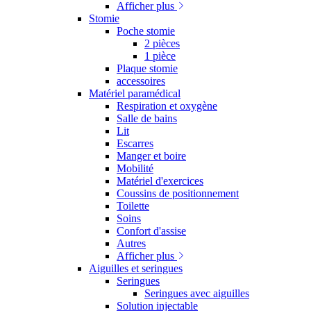
Afficher plus
Stomie
Poche stomie
2 pièces
1 pièce
Plaque stomie
accessoires
Matériel paramédical
Respiration et oxygène
Salle de bains
Lit
Escarres
Manger et boire
Mobilité
Matériel d'exercices
Coussins de positionnement
Toilette
Soins
Confort d'assise
Autres
Afficher plus
Aiguilles et seringues
Seringues
Seringues avec aiguilles
Solution injectable