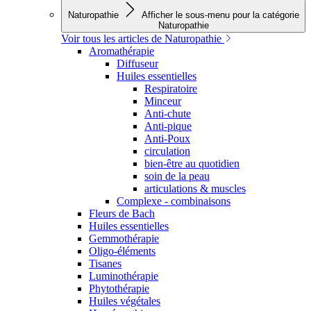
Naturopathie
Afficher le sous-menu pour la catégorie
Naturopathie
Voir tous les articles de Naturopathie
Aromathérapie
Diffuseur
Huiles essentielles
Respiratoire
Minceur
Anti-chute
Anti-pique
Anti-Poux
circulation
bien-être au quotidien
soin de la peau
articulations & muscles
Complexe - combinaisons
Fleurs de Bach
Huiles essentielles
Gemmothérapie
Oligo-éléments
Tisanes
Luminothérapie
Phytothérapie
Huiles végétales