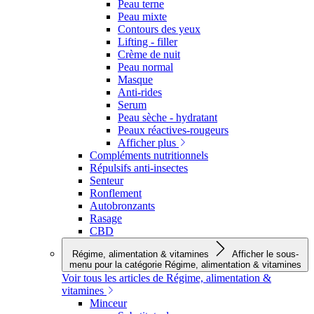
Peau terne
Peau mixte
Contours des yeux
Lifting - filler
Crème de nuit
Peau normal
Masque
Anti-rides
Serum
Peau sèche - hydratant
Peaux réactives-rougeurs
Afficher plus
Compléments nutritionnels
Répulsifs anti-insectes
Senteur
Ronflement
Autobronzants
Rasage
CBD
Régime, alimentation & vitamines
Afficher le sous-
menu pour la catégorie Régime, alimentation & vitamines
Voir tous les articles de Régime, alimentation &
vitamines
Minceur