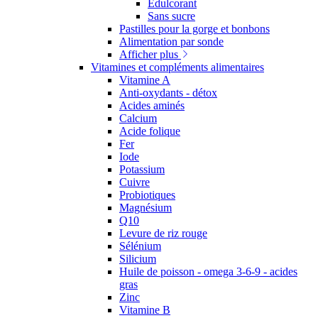
Edulcorant
Sans sucre
Pastilles pour la gorge et bonbons
Alimentation par sonde
Afficher plus
Vitamines et compléments alimentaires
Vitamine A
Anti-oxydants - détox
Acides aminés
Calcium
Acide folique
Fer
Iode
Potassium
Cuivre
Probiotiques
Magnésium
Q10
Levure de riz rouge
Sélénium
Silicium
Huile de poisson - omega 3-6-9 - acides
gras
Zinc
Vitamine B