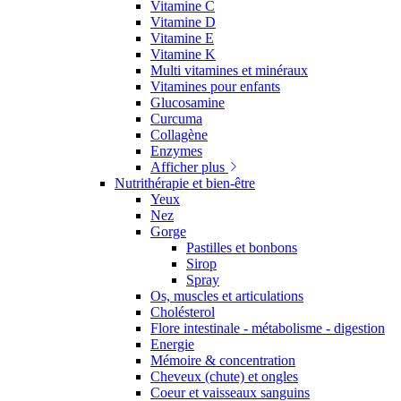
Vitamine C
Vitamine D
Vitamine E
Vitamine K
Multi vitamines et minéraux
Vitamines pour enfants
Glucosamine
Curcuma
Collagène
Enzymes
Afficher plus
Nutrithérapie et bien-être
Yeux
Nez
Gorge
Pastilles et bonbons
Sirop
Spray
Os, muscles et articulations
Cholésterol
Flore intestinale - métabolisme - digestion
Energie
Mémoire & concentration
Cheveux (chute) et ongles
Coeur et vaisseaux sanguins