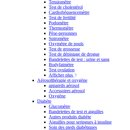
Tensiomètre
Test de cholestérol
Cardiofréquencemètre
Test de fertilité
Podomètre
Thermomètre
Pèse-personnes
Spiromètre
Oxymètre de pouls
Test de grossesse
Test de dépistage de drogue
Bandelettes de test : urine et sang
Bodyfatmètre
Test ovulation
Afficher plus
Aérosolthérapie et oxygène
appareils aérosol
Accessoires aérosol
Oxygène
Diabète
Glucomètre
Bandelettes de test et aiguilles
Autres produits diabète
Aiguilles pour seringues à insuline
Soin des pieds diabétiques