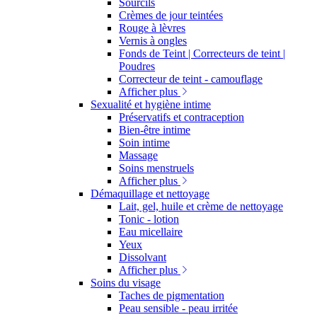
Sourcils
Crèmes de jour teintées
Rouge à lèvres
Vernis à ongles
Fonds de Teint | Correcteurs de teint |
Poudres
Correcteur de teint - camouflage
Afficher plus
Sexualité et hygiène intime
Préservatifs et contraception
Bien-être intime
Soin intime
Massage
Soins menstruels
Afficher plus
Démaquillage et nettoyage
Lait, gel, huile et crème de nettoyage
Tonic - lotion
Eau micellaire
Yeux
Dissolvant
Afficher plus
Soins du visage
Taches de pigmentation
Peau sensible - peau irritée