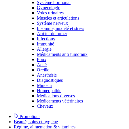
Système hormonal
Gynécologie
Voies urinaires
Muscles et articulations
Système nerveux
Insomnie, anxiété et stress
Arrêter de fumer
Infections
Immunité
Allergie
Médicaments anti-tumoraux
Poux
Acné
Oreille
Anesthésie
Diagnostiques
Minceur
Homeopathie
Médications diverses
Médicaments vétérinaires
Cheveux
Promotions
Beauté, soins et hygiène
Régime, alimentation & vitamines