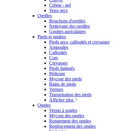
Crème - gel
Yeux secs
Oreilles
Bouchons d'oreilles
Nettoyage des oreilles
Gouttes auriculaires
Pieds et jambes
Pieds secs, callosités et crevasses
Ampoules
Callosités
Cors
Crevasses
Pieds fatigués
Pédicure
Mycose des pieds
Bains de pieds
Verrues
Transpiration des pieds
Afficher plus
Ongles
Vernis à ongles
Mycose des ongles
Rongement des ongles
Renforcement des ongles