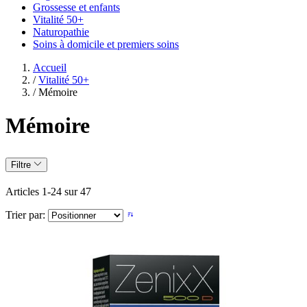
Grossesse et enfants
Vitalité 50+
Naturopathie
Soins à domicile et premiers soins
Accueil
/
Vitalité 50+
/
Mémoire
Mémoire
Filtre
Articles
1
-
24
sur
47
Trier par: