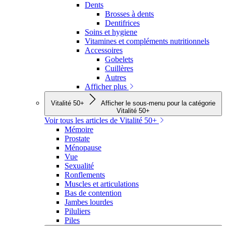
Dents
Brosses à dents
Dentifrices
Soins et hygiene
Vitamines et compléments nutritionnels
Accessoires
Gobelets
Cuillères
Autres
Afficher plus
Vitalité 50+
Afficher le sous-menu pour la catégorie
Vitalité 50+
Voir tous les articles de Vitalité 50+
Mémoire
Prostate
Ménopause
Vue
Sexualité
Ronflements
Muscles et articulations
Bas de contention
Jambes lourdes
Piluliers
Piles