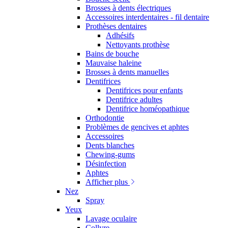
Brosses à dents électriques
Accessoires interdentaires - fil dentaire
Prothèses dentaires
Adhésifs
Nettoyants prothèse
Bains de bouche
Mauvaise haleine
Brosses à dents manuelles
Dentifrices
Dentifrices pour enfants
Dentifrice adultes
Dentifrice homéopathique
Orthodontie
Problèmes de gencives et aphtes
Accessoires
Dents blanches
Chewing-gums
Désinfection
Aphtes
Afficher plus
Nez
Spray
Yeux
Lavage oculaire
Collyre