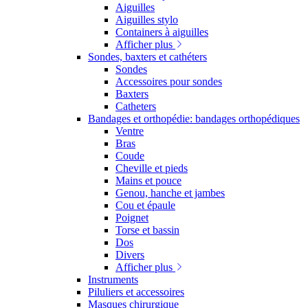
Aiguilles
Aiguilles stylo
Containers à aiguilles
Afficher plus
Sondes, baxters et cathéters
Sondes
Accessoires pour sondes
Baxters
Catheters
Bandages et orthopédie: bandages orthopédiques
Ventre
Bras
Coude
Cheville et pieds
Mains et pouce
Genou, hanche et jambes
Cou et épaule
Poignet
Torse et bassin
Dos
Divers
Afficher plus
Instruments
Piluliers et accessoires
Masques chirurgique