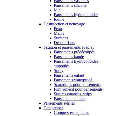
Pansements vaselinés
Pansements silicone
Miel
Pansements hydrocolloides
Iodine
Désinfection et nettoyage
Peau
Mains
Surfaces
Désodorisant
Fixation et pansements et spray
Pansements prédécoupés
Pansements bande
Pansemants hydrocolloides -
ampoules
Spray
Pansements enfant
Pansements waterproof
Sparadraps pour pansements
Film adhésif pour pansements
Sutures cutanées, strips
Pansement oculaire
Pansements stériles
Compresses
Compresses oculaires