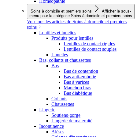
Homéopathie
Soins à domicile et premiers soins
Afficher le sous-
menu pour la catégorie Soins à domicile et premiers soins
Voir tous les articles de Soins à domicile et premiers
soins
Lentilles et lunettes
Produits pour lentilles
Lentilles de contact rigides
Lentilles de contact souples
Lunettes
Bas, collants et chaussettes
Bas
Bas de contention
Bas anti-embolie
Bas à varices
Manchon bras
Bas diabétique
Collants
Chaussettes
Lingerie
Soutiens-gorge
Lingerie de maternité
Incontinence
Alèses