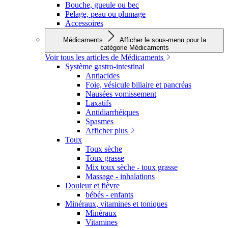
Bouche, gueule ou bec
Pelage, peau ou plumage
Accessoires
Médicaments
Afficher le sous-menu pour la
catégorie Médicaments
Voir tous les articles de Médicaments
Système gastro-intestinal
Antiacides
Foie, vésicule biliaire et pancréas
Nausées vomissement
Laxatifs
Antidiarrhéiques
Spasmes
Afficher plus
Toux
Toux sèche
Toux grasse
Mix toux sèche - toux grasse
Massage - inhalations
Douleur et fièvre
bébés - enfants
Minéraux, vitamines et toniques
Minéraux
Vitamines