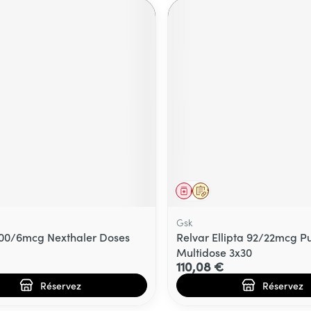
ment
prescription
Médicament
Sur prescription
Gsk
200/6mcg Nexthaler Doses
Relvar Ellipta 92/22mcg Pu
Multidose 3x30
110,08 €
Réservez
Réservez