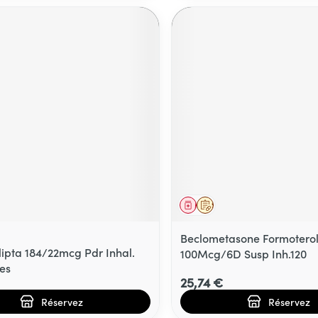
ment
prescription
Médicament
Sur prescription
Beclometasone Formotero
lipta 184/22mcg Pdr Inhal.
100Mcg/6D Susp Inh.120
es
25,74 €
Réservez
Réservez