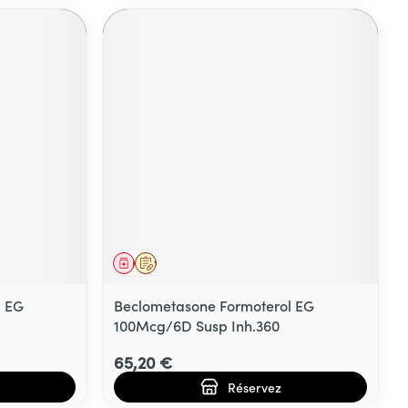
Médicament
Sur prescription
l EG
Beclometasone Formoterol EG
100Mcg/6D Susp Inh.360
65,20 €
Réservez