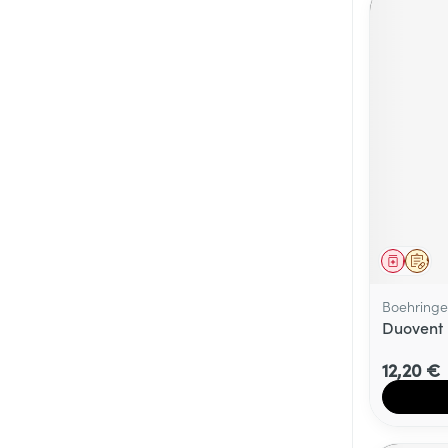
Médica
Sur 
Boehringe
Duovent 
12,20 €