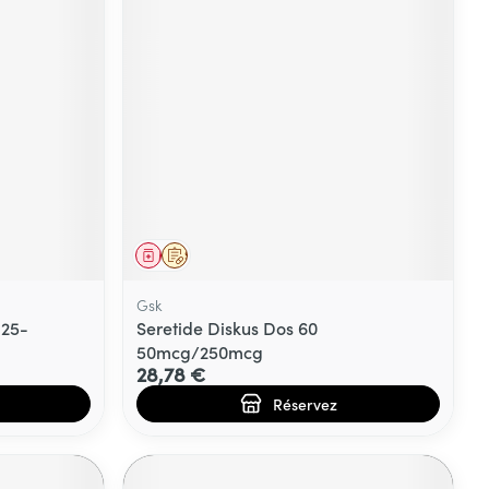
Yeux
s
Afficher plus
ti-insectes
Senteur
Médicament
Sur prescription
Gsk
 25-
Seretide Diskus Dos 60
50mcg/250mcg
28,78 €
Réservez
CBD