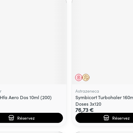
ment
prescription
Médicament
Sur prescription
r
Astrazeneca
Hfa Aero Dos 10ml (200)
Symbicort Turbohaler 16
Doses 3x120
76,73 €
Réservez
Réservez