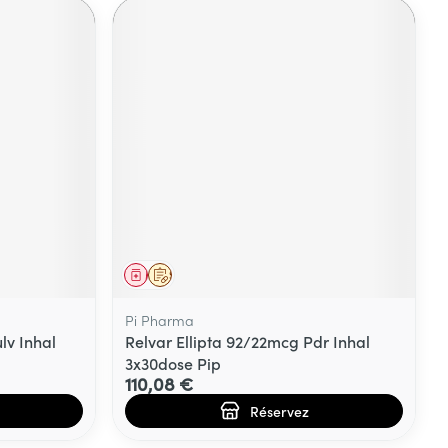
Médicament
Sur prescription
Pi Pharma
lv Inhal
Relvar Ellipta 92/22mcg Pdr Inhal
3x30dose Pip
110,08 €
Réservez