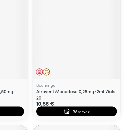
Médicament
Sur prescription
Boehringer
0,50mg
Atrovent Monodose 0,25mg/2ml Vials
20
10,56 €
Réservez