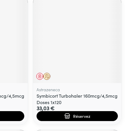
Médicament
Sur prescription
Astrazeneca
0mcg/4,5mcg
Symbicort Turbohaler 160mcg/4,5mcg
Doses 1x120
33,03 €
Réservez