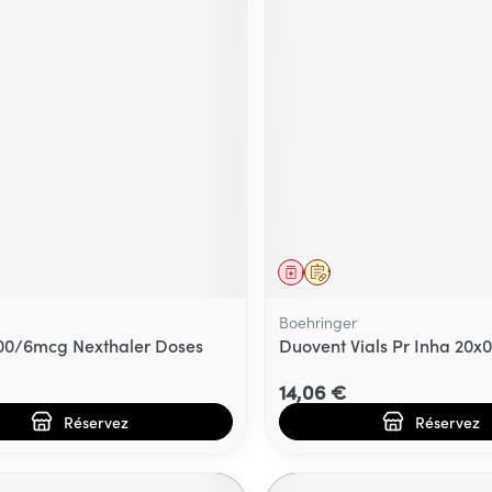
ment
prescription
Médicament
Sur prescription
Boehringer
100/6mcg Nexthaler Doses
Duovent Vials Pr Inha 20x
14,06 €
Réservez
Réservez