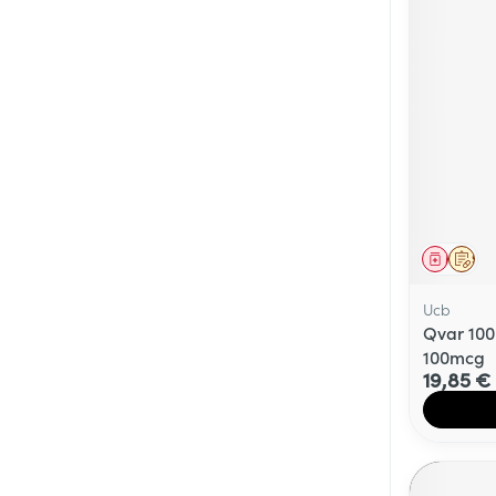
Médicaments vé
Piluliers et acc
Soins du visag
Taches de pigm
Peau sensible -
Peau terne
Médica
Sur 
Peau mixte
Ucb
Qvar 100
Afficher plus
100mcg
19,85 €
Ronflement