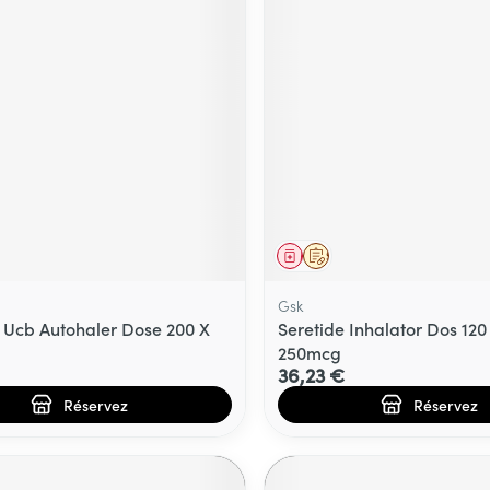
Massage
térinaires
Cheveux
Afficher plus
Afficher plu
essoires
Masques chirurgique
e
Compléments
Répulsifs an
nutritionnels
entation
 peau irritée
ment
prescription
Médicament
Sur prescription
Gsk
 Ucb Autohaler Dose 200 X
Seretide Inhalator Dos 120
250mcg
36,23 €
Réservez
Réservez
Autobronzants
Rasage