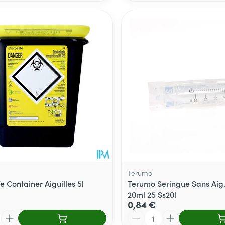
Terumo
 Container Aiguilles 5l
Terumo Seringue Sans Aig.
20ml 25 Ss20l
0,84 €
Quantité