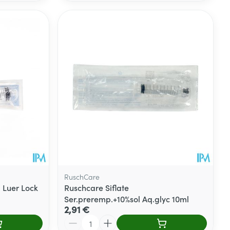
RuschCare
 Luer Lock
Ruschcare Siflate
Ser.preremp.+10%sol Aq.glyc 10ml
2,91 €
Quantité