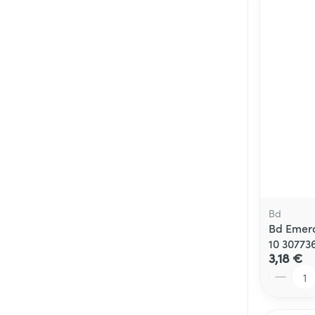
Bd
Bd Emera
10 30773
3,18 €
Quantité