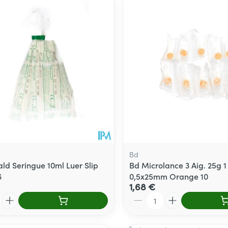
Bd
ld Seringue 10ml Luer Slip
Bd Microlance 3 Aig. 25g 1
6
0,5x25mm Orange 10
1,68 €
Quantité