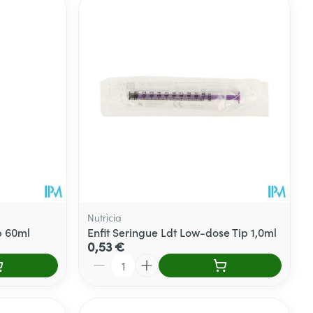
Eau micellaire
s
Yeux
s
Afficher plus
ti-insectes
Senteur
Nutricia
p 60ml
Enfit Seringue Ldt Low-dose Tip 1,0ml
0,53 €
Quantité
CBD