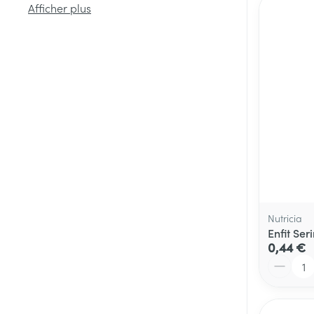
Afficher plus
Médicaments vé
Piluliers et acc
Soins du visag
Taches de pigm
Peau sensible -
Peau terne
Nutricia
Peau mixte
Enfit Se
Afficher plus
0,44 €
Quantité
Ronflement