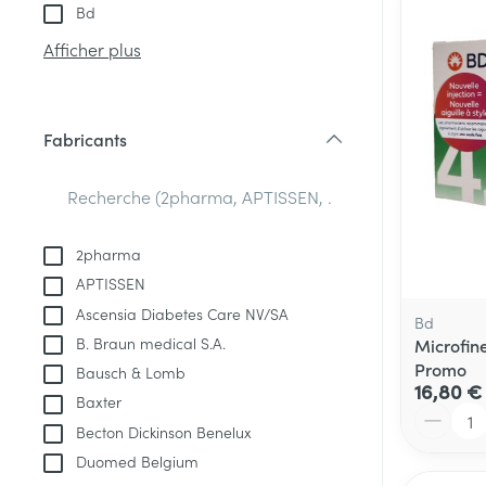
Tablettes
Bd
appareils aéro
Pieds et jambe
Crème, gel et 
Afficher plus
Accessoires aé
Pieds secs, call
crevasses
Oxygène
Système respir
Ampoules
Fabricants
filter
Callosités
Cors
Muscles et arti
Afficher plus
2pharma
APTISSEN
Infections
Aiguilles et ser
Ascensia Diabetes Care NV/SA
Bd
Seringues
Spécifiquement
B. Braun medical S.A.
Microfin
hommes
Promo
Bausch & Lomb
Solution inject
16,80 €
Poux
Baxter
Soins du corps
Aiguilles
Quantité
Becton Dickinson Benelux
Déodorants
Aiguilles stylo
Duomed Belgium
Diagnostiques
Soins du visag
Afficher plus