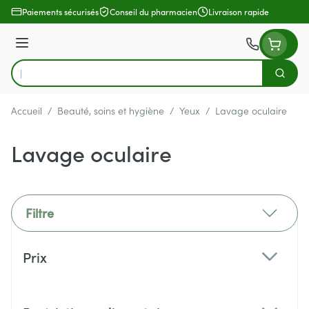
Aller au contenu
Paiements sécurisés
Conseil du pharmacien
Livraison rapide
Menu
Cherch
Rechercher
Accueil
/
Beauté, soins et hygiène
/
Yeux
/
Lavage oculaire
Lavage oculaire
Filtre
Passer à la liste des produits
Prix
filter