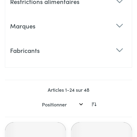
Restrictions alimentaires
filter
Marques
filter
Fabricants
filter
Articles
1
-
24
sur
48
Trier par: