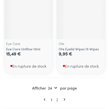
Eye Care
Ote
Eye Care Uniflow 10ml
Ote Eyelid Wipes 15 Wipes
15,49 €
9,95 €
En rupture de stock
En rupture de stock
Afficher
par page
Pages
Vous lisez actuellement la page
Page
1
2