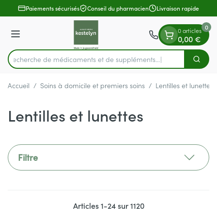
Diapositive 1 de 1
Aller au contenu
Paiements sécurisés
Conseil du pharmacien
Livraison rapide
0
0 articles
Menu
0,00 €
Recherche de médicaments et de suppléme
Cherch
Rechercher
Accueil
/
Soins à domicile et premiers soins
/
Lentilles et lunettes
Lentilles et lunettes
Filtre
Articles
1
-
24
sur
1120