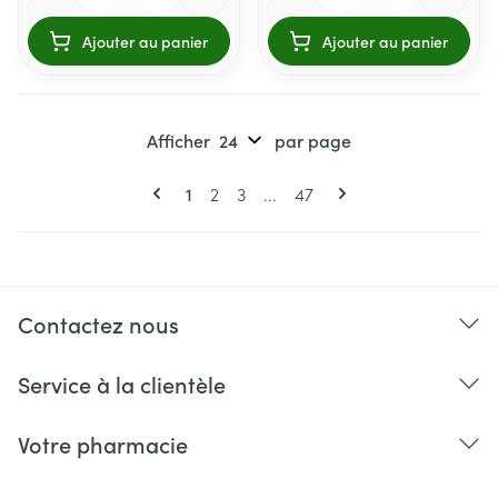
Ajouter au panier
Ajouter au panier
Afficher
par page
Pages
Vous lisez actuellement la page
Page
Page
Page
1
2
3
...
47
Contactez nous
Service à la clientèle
Votre pharmacie