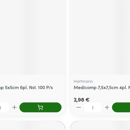
Massage
térinaires
Cheveux
Afficher plus
Afficher plu
essoires
Masques chirurgique
e
Compléments
Répulsifs an
nutritionnels
entation
 peau irritée
Hartmann
 5x5cm 6pl. Nst. 100 P/s
Medicomp 7,5x7,5cm 4pl. N
2,98 €
Quantité
Autobronzants
Rasage