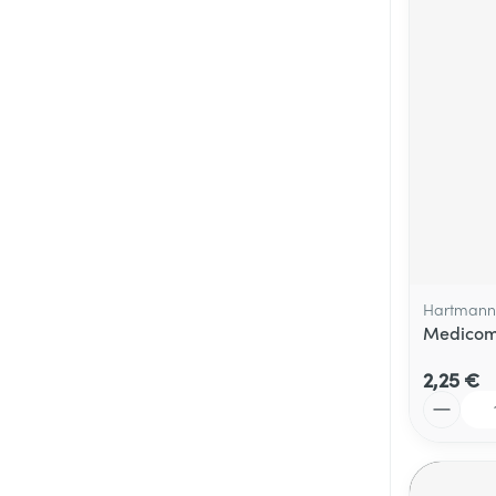
Médicaments vé
Piluliers et acc
Soins du visag
Taches de pigm
Peau sensible -
Peau terne
Peau mixte
Hartmann
Medicomp
Afficher plus
2,25 €
Quantité
Ronflement