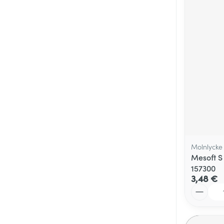
Molnlycke
Mesoft S
157300
3,48 €
Quantité