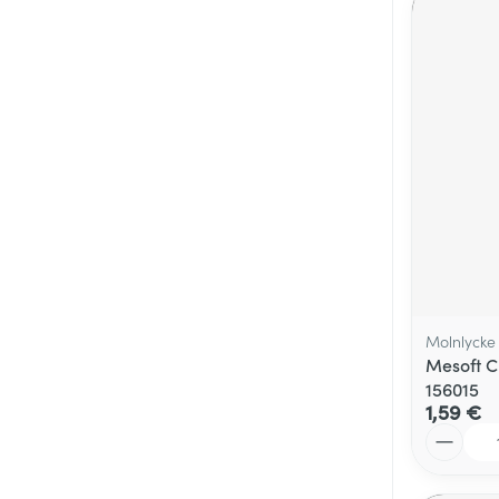
Molnlycke
Mesoft C
156015
1,59 €
Quantité