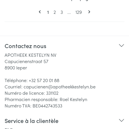
Pages
Vous lisez actuellement la page
Page
Page
Page
1
2
3
...
129
Contactez nous
APOTHEEK KESTELYN NV
Capucienenstraat 57
8900
Ieper
Téléphone:
+32 57 20 01 88
Courriel:
capucienen@
apotheekkestelyn.be
Numéro de licence:
331102
Pharmacien responsable:
Roel Kestelyn
Numéro TVA:
BE0442743533
Service à la clientèle