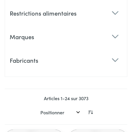
Restrictions alimentaires
filter
Marques
filter
Fabricants
filter
Articles
1
-
24
sur
3073
Trier par: