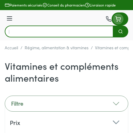
Aller au contenu
Paiements sécurisés
Conseil du pharmacien
Livraison rapide
Menu
Cherch
Rechercher
Accueil
/
Régime, alimentation & vitamines
/
Vitamines et compl
Vitamines et compléments
alimentaires
Filtre
Passer à la liste des produits
Prix
filter