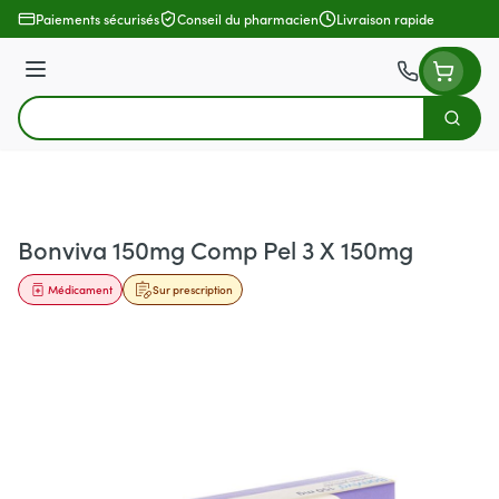
Aller au contenu
Paiements sécurisés
Conseil du pharmacien
Livraison rapide
Menu
Cherch
Rechercher
Bonviva 150mg Comp Pel 3 X 150mg
Médicament
Sur prescription