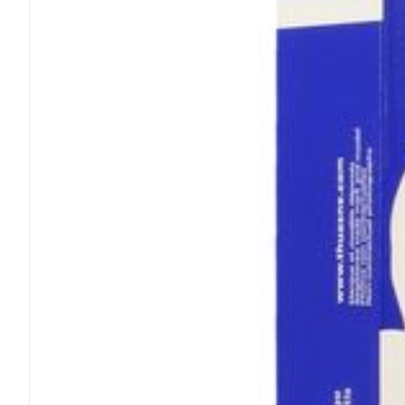
Médicaments vé
Piluliers et acc
Soins du visag
Taches de pigm
Peau sensible -
Peau terne
Peau mixte
Afficher plus
Ronflement