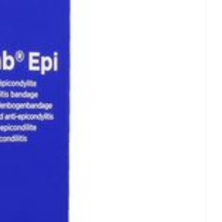
Eau micellaire
s
Yeux
s
Afficher plus
ti-insectes
Senteur
CBD