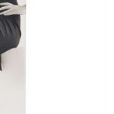
Eau micellaire
s
Yeux
s
Afficher plus
ti-insectes
Senteur
CBD