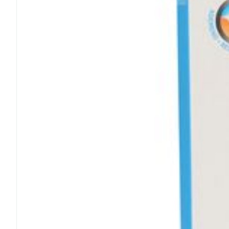
Médicaments vé
Piluliers et acc
Soins du visag
Taches de pigm
Peau sensible -
Peau terne
Peau mixte
Afficher plus
Ronflement