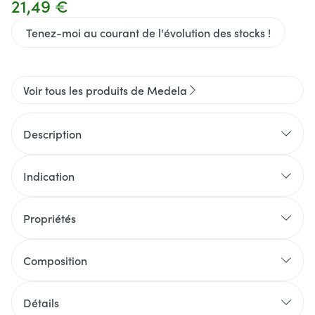
21,49 €
Tenez-moi au courant de l'évolution des stocks !
Voir tous les produits de Medela
Description
Indication
Propriétés
Système breveté de ventilation de l'air : le système
d'alimentation Calma™ garantit que le lait ne
Composition
s'écoule que lorsque le vide est créé, ce qui permet
à votre bébé de boire, de faire des pauses et de
Détails