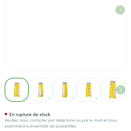
View larger image
View larger image
View larger image
View larger image
View lar
Calma Fl 150ml + Tetine
En rupture de stock
Veuillez nous contacter par téléphone ou par e-mail et nous
examinerons ensemble les possibilités.