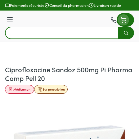
Aller au contenu
Paiements sécurisés
Conseil du pharmacien
Livraison rapide
Menu
Cherch
Rechercher
Ciprofloxacine Sandoz 500mg Pi Pharma
Comp Pell 20
Médicament
Sur prescription