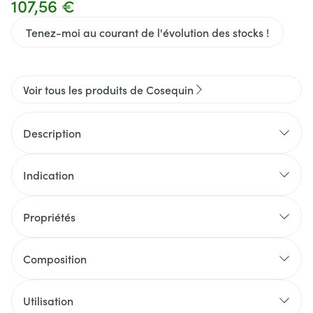
107,56 €
Tenez-moi au courant de l'évolution des stocks !
Voir tous les produits de Cosequin
Description
Indication
Propriétés
Ingrédients de qualité pharmaceutique
Composition optimale
Composition
Forme unique de chondroïtine
Utilisation sûre
Utilisation