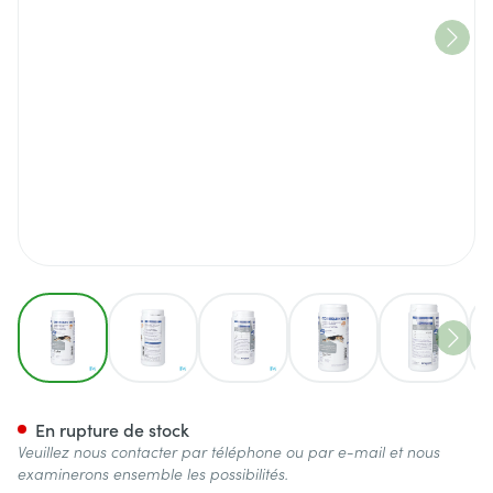
View larger image
View larger image
View larger image
View larger image
View lar
Cosequin Ds Comp Croq. 120
En rupture de stock
Veuillez nous contacter par téléphone ou par e-mail et nous
examinerons ensemble les possibilités.