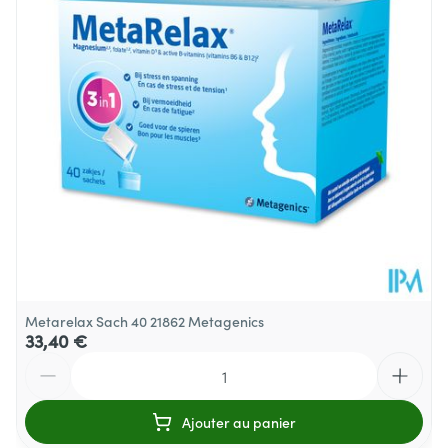
Sans gluten, Sans lactose, Sans
Restrictions
Alimentaires
soja
Température ambiante (15°C -
Préservation
25°C)
Metarelax Sach 40 21862 Metagenics
33,40 €
Quantité
Ajouter au panier