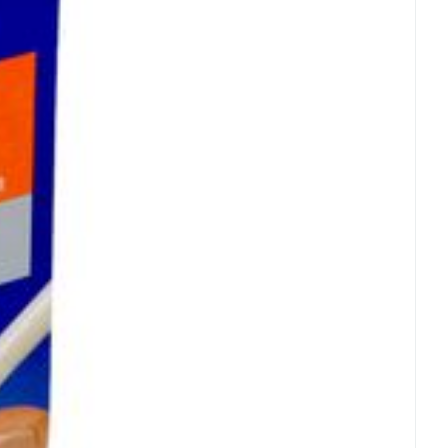
Eau micellaire
s
Yeux
s
Afficher plus
ti-insectes
Senteur
CBD