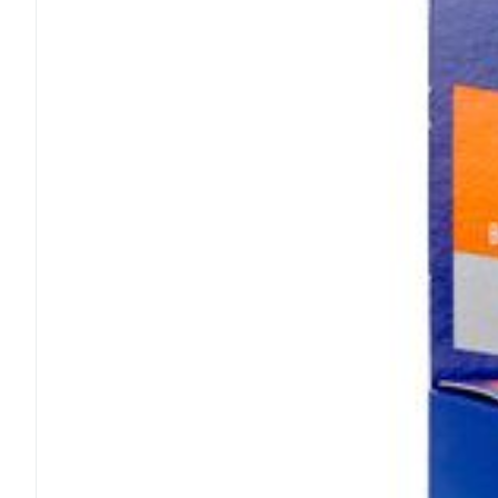
Médicaments vé
Piluliers et acc
Soins du visag
Taches de pigm
Peau sensible -
Peau terne
Peau mixte
Afficher plus
Ronflement