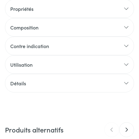
Propriétés
Composition
Contre indication
Utilisation
Détails
CNK
2665461
Fabricants
Be-Life
Produits alternatifs
Marques
Be-Life