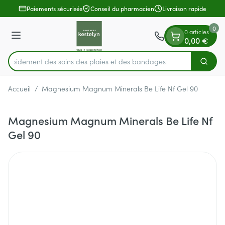
Diapositive 1 de 1
Aller au contenu
Paiements sécurisés
Conseil du pharmacien
Livraison rapide
0
0 articles
Menu
0,00 €
z rapidement des soins des plaies et des bandages
Cherch
Rechercher
Accueil
/
Magnesium Magnum Minerals Be Life Nf Gel 90
Magnesium Magnum Minerals Be Life Nf
Gel 90