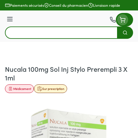
Aller au contenu
Paiements sécurisés
Conseil du pharmacien
Livraison rapide
Menu
Cherch
Rechercher
Nucala 100mg Sol Inj Stylo Prerempli 3 X
1ml
Médicament
Sur prescription