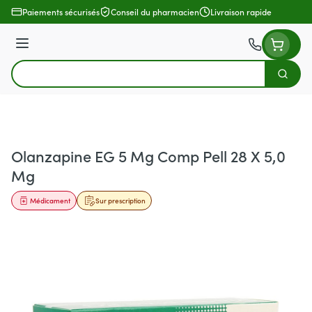
Aller au contenu
Paiements sécurisés
Conseil du pharmacien
Livraison rapide
Menu
Cherch
Rechercher
Olanzapine EG 5 Mg Comp Pell 28 X 5,0
Mg
Médicament
Sur prescription